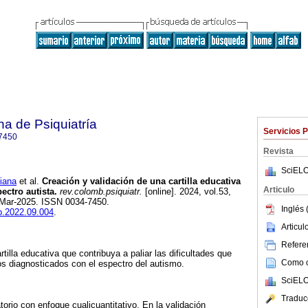
a de Psiquiatría
Servicios 
7450
Revista
SciELO
iana
et al.
Creación y validación de una cartilla educativa
Articulo
ectro autista.
rev.colomb.psiquiatr.
[online]. 2024, vol.53,
-Mar-2025. ISSN 0034-7450.
Inglés 
cp.2022.09.004
.
Articu
Referen
rtilla educativa que contribuya a paliar las dificultades que
Como ci
ños diagnosticados con el espectro del autismo.
SciELO
Traduc
torio con enfoque cualicuantitativo. En la validación