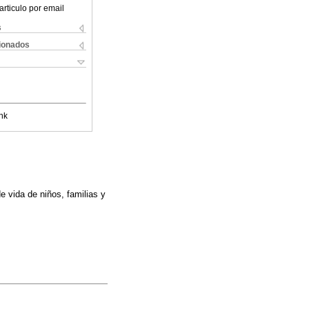
articulo por email
s
cionados
nk
e vida de niños, familias y