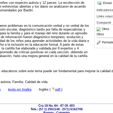
 niños con espectro autista y 12 jueces. La recolección de
Enviar 
e entrevistas abiertas y los datos se analizaron de acuerdo
Indicadore
comendados por Bardin.
Links rela
Compartir
fueron problemas en la comunicación verbal y no verbal de los
Otros
sión escolar, diagnóstico tardío por falta de especialistas y
para la familia y para el manejo del nino durante un episodio
Otros
 de información fueron diagnóstico temprano, evolución y
idad de los niños para aprender actividades de la vida diaria e
Permali
o a la inclusión en la educación formal. A partir de estas
 la cartilla fue elaborada y validada por 8 expertos y 4
promedio de críticas positivas en cada sección, obtenido en
luación, hubo una mejora general en la calidad de la cartilla.
s educativos sobre este tema puede ser fundamental para mejorar la calidad d
autista; Familia; Calidad de vida.
s
·
texto en Inglés
·
Inglés (
pdf
)
Cra 18 No. 84 - 87 Of. 403
Tels.: (57 1) 2561148 - (571) 6162706
Bogota - Colombia