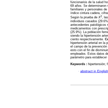
funcionarios de la salud 
69 años. Se determinaron 
familiares y personales de 
índice cintura cadera, cifra
2
Según la prueba de
X
, la
individuos casados (29.6%)
antecedentes patológicos 
medicamentos con prescripc
(25.9%). La población feme
siendo la hipertensión arte
ciento respectivamente.
C
hipertensión arterial en la 
el campo de la prevención d
esto con el fin de disminu
empleados. Estos datos de
parámetro para establecer 
Keywords :
hipertensión; 
·
abstract in Englis