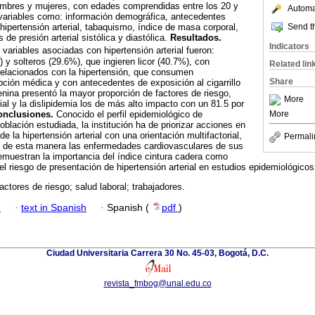
hombres y mujeres, con edades comprendidas entre los 20 y
Automat
variables como: información demográfica, antecedentes
Send th
hipertensión arterial, tabaquismo, índice de masa corporal,
s de presión arterial sistólica y diastólica.
Resultados.
Indicators
s variables asociadas con hipertensión arterial fueron:
 y solteros (29.6%), que ingieren licor (40.7%), con
Related lin
relacionados con la hipertensión, que consumen
Share
ión médica y con antecedentes de exposición al cigarrillo
nina presentó la mayor proporción de factores de riesgo,
More
rial y la dislipidemia los de más alto impacto con un 81.5 por
onclusiones.
Conocido el perfil epidemiológico de
More
población estudiada, la institución ha de priorizar acciones en
e la hipertensión arterial con una orientación multifactorial,
Permali
ir de esta manera las enfermedades cardiovasculares de sus
muestran la importancia del índice cintura cadera como
el riesgo de presentación de hipertensión arterial en estudios epidemiológicos
factores de riesgo; salud laboral; trabajadores.
h
·
text in Spanish
·
Spanish (
pdf
)
Ciudad Universitaria Carrera 30 No. 45-03, Bogotá, D.C.
revista_fmbog@unal.edu.co