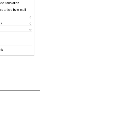
ic translation
is article by e-mail
ks
nk
.