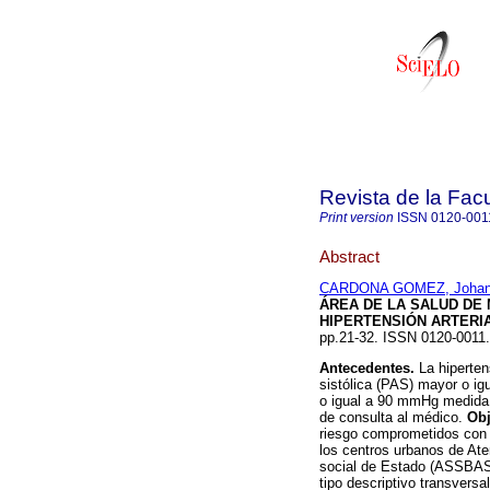
Revista de la Fac
Print version
ISSN
0120-001
Abstract
CARDONA GOMEZ, Joha
ÁREA DE LA SALUD DE
HIPERTENSIÓN ARTERI
pp.21-32. ISSN 0120-0011.
Antecedentes.
La hiperten
sistólica (PAS) mayor o ig
o igual a 90 mmHg medida e
de consulta al médico.
Obj
riesgo comprometidos con l
los centros urbanos de At
social de Estado (ASSBA
tipo descriptivo transvers