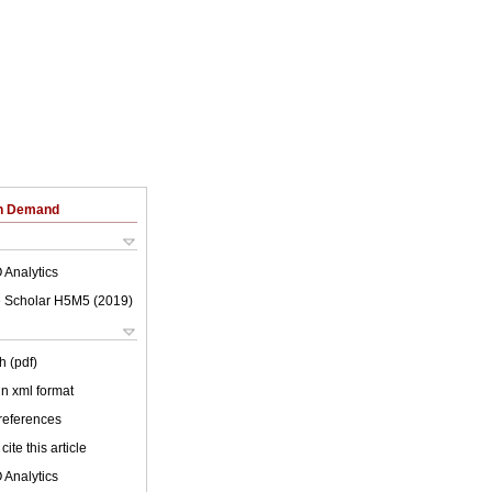
on Demand
 Analytics
 Scholar H5M5 (
2019
)
h (pdf)
 in xml format
 references
cite this article
 Analytics