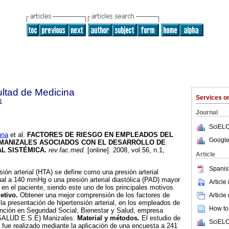
ultad de Medicina
Services 
1
Journal
SciELO
nna
et al.
FACTORES DE RIESGO EN EMPLEADOS DEL
Google
 MANIZALES ASOCIADOS CON EL DESARROLLO DE
AL SISTÉMICA
.
rev.fac.med.
[online]. 2008, vol.56, n.1,
Article
Spanis
sión arterial (HTA) se define como una presión arterial
ual a 140 mmHg o una presión arterial diastólica (PAD) mayor
Article
n el paciente, siendo este uno de los principales motivos
etivo.
Obtener una mejor comprensión de los factores de
Article
a presentación de hipertensión arterial, en los empleados de
How to 
ención en Seguridad Social, Bienestar y Salud, empresa
SALUD E.S.E) Manizales.
Material y métodos.
El estudio de
SciELO
al fue realizado mediante la aplicación de una encuesta a 241