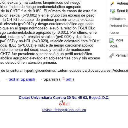
ación sexual y marcadores bioquímicos del riesgo
Automat
ló un índice de riesgo cardiometabólico agrupado.
Send th
a de la CHTG fue de 9.8%. El número de casos de esta fue
ación sexual (p<0.001) y en el grupo con exceso de peso
Indicators
l, la CHTG fue capaz de predecir presión arterial elevada
DL elevado (p<0.012) y riesgo cardiometabólico agrupado
Related lin
to que en el grupo normopeso, elevó la relación TGL/HDLc
iesgo cardiometabólico agrupado (p=0.001). Por último, en el
Share
ad, esta elevó: presión sistólica (p=0.005) y diastólica
More
 (p=0.037) y no-HDL (p=0.029), relación colesterol total/HDLc
éridos/HDLc (p<0.001) e índice de riesgo cardiometabólico
More
endientemente del sexo, edad y estadio de maduración
CHTG fue prevalente y se asoció a un perfil metabólico
Permali
tabólico agrupado elevado en adolescentes con y sin exceso
u detección en atención primaria.
 de la cintura; Hipertrigliceridemia; Enfermedades cardiovasculares; Adolesce
h
·
text in Spanish
·
Spanish (
pdf
)
Ciudad Universitaria Carrera 30 No. 45-03, Bogotá, D.C.
revista_fmbog@unal.edu.co