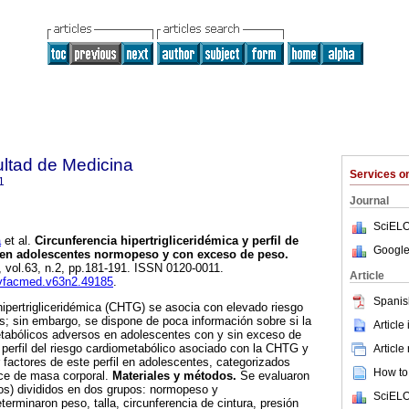
ultad de Medicina
Services 
1
Journal
SciELO
a
et al.
Circunferencia hipertrigliceridémica y perfil de
Google
 en adolescentes normopeso y con exceso de peso
.
, vol.63, n.2, pp.181-191. ISSN 0120-0011.
Article
revfacmed.v63n2.49185
.
Spanis
hipertrigliceridémica (CHTG) se asocia con elevado riesgo
s; sin embargo, se dispone de poca información sobre si la
Article
abólicos adversos en adolescentes con y sin exceso de
 perfil del riesgo cardiometabólico asociado con la CHTG y
Article
 factores de este perfil en adolescentes, categorizados
How to 
ice de masa corporal.
Materiales y métodos.
Se evaluaron
os) divididos en dos grupos: normopeso y
SciELO
erminaron peso, talla, circunferencia de cintura, presión