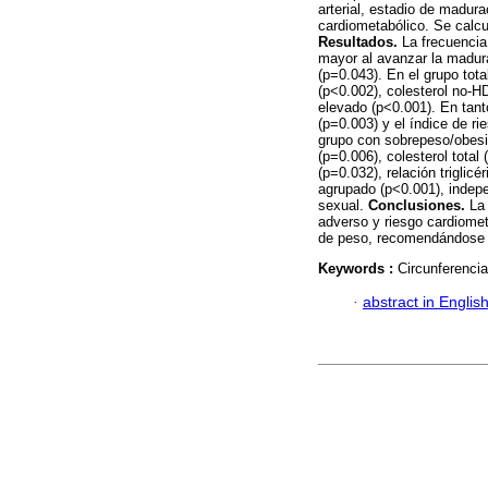
arterial, estadio de madur
cardiometabólico. Se calcu
Resultados.
La frecuenci
mayor al avanzar la madur
(p=0.043). En el grupo tota
(p<0.002), colesterol no-H
elevado (p<0.001). En tan
(p=0.003) y el índice de r
grupo con sobrepeso/obesid
(p=0.006), colesterol total
(p=0.032), relación triglic
agrupado (p<0.001), indep
sexual.
Conclusiones.
La 
adverso y riesgo cardiome
de peso, recomendándose s
Keywords :
Circunferencia
·
abstract in Englis