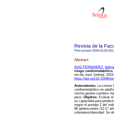
Revista de la Fac
Print version
ISSN
0120-001
Abstract
RUIZ-FERNANDEZ, Nelin
riesgo cardiometabólico
rev.fac.med.
[online]. 2015
https://doi.org/10.15446/
Antecedentes.
La cintura 
cardiometabólico en adulto
misma genera cambios met
peso.
Objetivo.
Evaluar el
su capacidad para predecir
según el puntaje Z del índ
96 adolescentes (12-17 añ
sobrepeso/obesidad. Se det