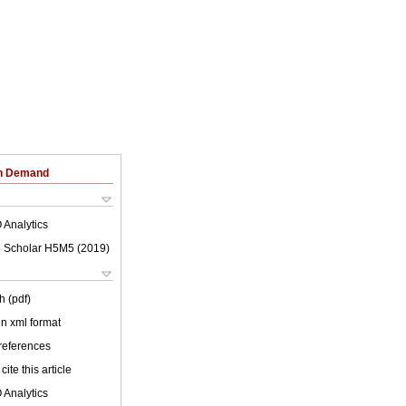
on Demand
 Analytics
 Scholar H5M5 (
2019
)
h (pdf)
 in xml format
 references
cite this article
 Analytics