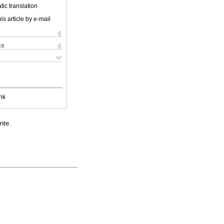
ic translation
is article by e-mail
ks
nk
nte.