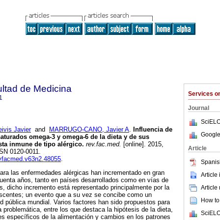
ultad de Medicina
Services 
1
Journal
SciELO
vis Javier
and
MARRUGO-CANO, Javier A
.
Influencia de
Google
saturados omega-3 y omega-6 de la dieta y de sus
sta inmune de tipo alérgico
.
rev.fac.med.
[online]. 2015,
Article
ISSN 0120-0011.
revfacmed.v63n2.48055
.
Spanis
para las enfermedades alérgicas han incrementado en gran
Article
cuenta años, tanto en países desarrollados como en vías de
os, dicho incremento está representado principalmente por la
Article
escentes; un evento que a su vez se concibe como un
How to 
d pública mundial. Varios factores han sido propuestos para
 problemática, entre los que destaca la hipótesis de la dieta,
SciELO
 específicos de la alimentación y cambios en los patrones