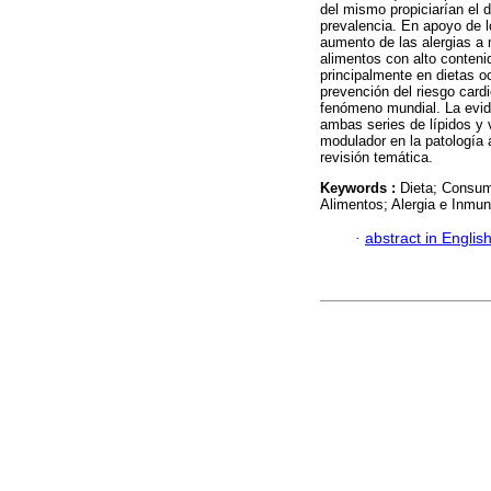
del mismo propiciarían el d
prevalencia. En apoyo de lo
aumento de las alergias a 
alimentos con alto conten
principalmente en dietas o
prevención del riesgo cardi
fenómeno mundial. La evid
ambas series de lípidos y 
modulador en la patología 
revisión temática.
Keywords :
Dieta; Consumo
Alimentos; Alergia e Inmun
·
abstract in Englis