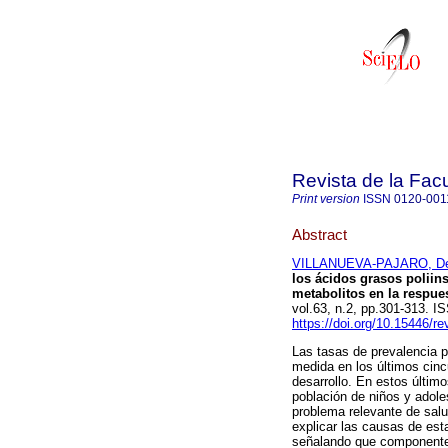
Revista de la Fac
Print version
ISSN
0120-001
Abstract
VILLANUEVA-PAJARO, Dei
los ácidos grasos poliin
metabolitos en la respue
vol.63, n.2, pp.301-313. 
https://doi.org/10.15446/
Las tasas de prevalencia 
medida en los últimos cin
desarrollo. En estos últim
población de niños y adol
problema relevante de salu
explicar las causas de esta
señalando que componentes