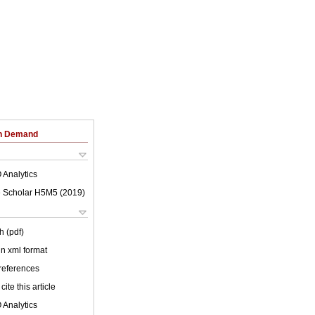
on Demand
 Analytics
 Scholar H5M5 (
2019
)
h (pdf)
 in xml format
 references
cite this article
 Analytics