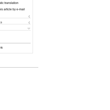
ic translation
is article by e-mail
ks
nk