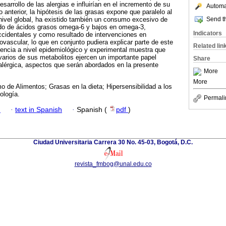
esarrollo de las alergias e influirían en el incremento de su
Automat
 anterior, la hipótesis de las grasas expone que paralelo al
Send th
nivel global, ha existido también un consumo excesivo de
ido de ácidos grasos omega-6 y bajos en omega-3,
Indicators
ccidentales y como resultado de intervenciones en
ovascular, lo que en conjunto pudiera explicar parte de este
Related lin
encia a nivel epidemiológico y experimental muestra que
varios de sus metabolitos ejercen un importante papel
Share
alérgica, aspectos que serán abordados en la presente
More
More
 de Alimentos; Grasas en la dieta; Hipersensibilidad a los
ología.
Permali
h
·
text in Spanish
·
Spanish (
pdf
)
Ciudad Universitaria Carrera 30 No. 45-03, Bogotá, D.C.
revista_fmbog@unal.edu.co