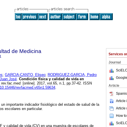
ultad de Medicina
Services 
1
Journal
SciELO
és
;
GARCIA-CANTO, Eliseo
;
RODRIGUEZ-GARCIA, Pedro
Google
Juan José
.
Condición física y calidad de vida en
rev.fac.med.
[online]. 2017, vol.65, n.1, pp.37-42. ISSN
Article
rg/10.15446/revfacmed.v65n1.59634
.
Spanis
Article
 un importante indicador fisiológico del estado de salud de la
Article
os escolares en particular.
How to 
SciELO
 CF y calidad de vida (CV) en una muestra de escolares de