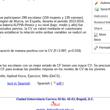
Automat
Send th
Indicators
que participaron 298 escolares (159 mujeres y 139 varones)
 región de Murcia, en España, durante el periodo 2013-2014.
Related lin
a batería ALPHA-fitness y su nivel (bajo, medio y alto) fue
studios previos, la CV se valoró mediante el cuestionario
Share
 establecer la relación entre ambas variables se realizó un
More
.
More
Permali
e asoció de manera positiva con la CV (F=3.997; p=0.019).
ue los escolares con un mejor estado de CF tienen una mayor CV. Se precisan
la CF para evaluar las posibles mejoras en los niveles de CV de los jóvenes.
niño; Aptitud física; Ejercicio; Niño (DeCS)..
h
·
text in Spanish
·
Spanish (
pdf
)
Ciudad Universitaria Carrera 30 No. 45-03, Bogotá, D.C.
revista_fmbog@unal.edu.co