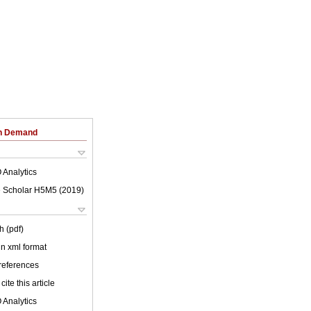
on Demand
 Analytics
 Scholar H5M5 (
2019
)
h (pdf)
 in xml format
 references
cite this article
 Analytics