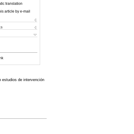
ic translation
is article by e-mail
ks
nk
 estudios de intervención