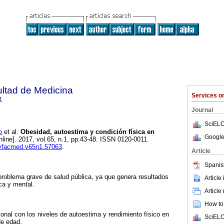
ultad de Medicina
Services 
1
Journal
SciELO
o
et al.
Obesidad, autoestima y condición física en
Google
nline]. 2017, vol.65, n.1, pp.43-48. ISSN 0120-0011.
revfacmed.v65n1.57063
.
Article
Spanis
 problema grave de salud pública, ya que genera resultados
Article
ca y mental.
Article
How to 
ional con los niveles de autoestima y rendimiento físico en
SciELO
de edad.