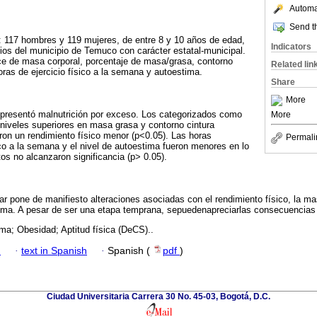
Automat
Send th
: 117 hombres y 119 mujeres, de entre 8 y 10 años de edad,
Indicators
ios del municipio de Temuco con carácter estatal-municipal.
ice de masa corporal, porcentaje de masa/grasa, contorno
Related lin
horas de ejercicio físico a la semana y autoestima.
Share
More
 presentó malnutrición por exceso. Los categorizados como
More
niveles superiores en masa grasa y contorno cintura
on un rendimiento físico menor (p<0.05). Las horas
Permali
ico a la semana y el nivel de autoestima fueron menores en lo
os no alcanzaron significancia (p> 0.05).
r pone de manifiesto alteraciones asociadas con el rendimiento físico, la ma
tima. A pesar de ser una etapa temprana, sepuedenapreciarlas consecuencias
ma; Obesidad; Aptitud física (DeCS)..
h
·
text in Spanish
·
Spanish (
pdf
)
Ciudad Universitaria Carrera 30 No. 45-03, Bogotá, D.C.