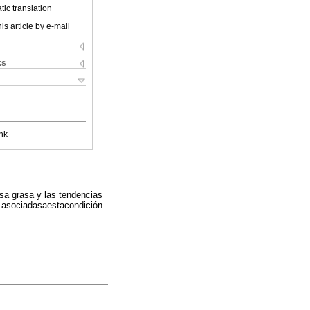
ic translation
is article by e-mail
ks
nk
sa grasa y las tendencias
 asociadasaestacondición.