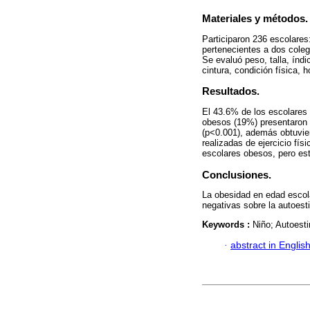
Materiales y métodos.
Participaron 236 escolares
pertenecientes a dos coleg
Se evaluó peso, talla, índ
cintura, condición física, 
Resultados.
El 43.6% de los escolares
obesos (19%) presentaron 
(p<0.001), además obtuvier
realizadas de ejercicio fís
escolares obesos, pero est
Conclusiones.
La obesidad en edad escola
negativas sobre la autoes
Keywords :
Niño; Autoesti
·
abstract in Englis