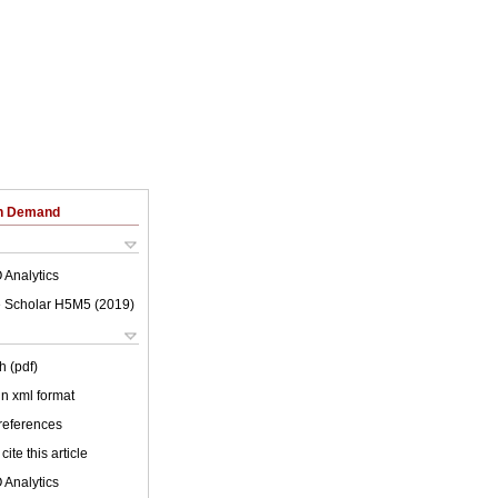
on Demand
 Analytics
 Scholar H5M5 (
2019
)
h (pdf)
 in xml format
 references
cite this article
 Analytics