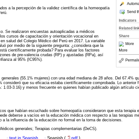
Automat
ados a la percepción de la validez científica de la homeopatía
Send th
erú.
Indicators
Related lin
ico. Se realizaron encuestas autoaplicadas a médicos
 los cursos de capacitación y orientación vocacional en
Share
 en salud del Colegio Médico del Perú en 2017. La variable
More
aluó por medio de la siguiente pregunta: ¿considera que la
está científicamente probada? Para evaluar los factores
More
zones de pre-valencia crudas (RP) y ajustadas (RPa), así
nfianza al 95% (IC95%).
Permali
 generales (55.1% mujeres) con una edad mediana de 28 años. Del 67.4% qu
% consideró que su eficacia estaba científicamente comprobada. Lo anterior 
 1.03-3.16) y menos frecuente en quienes habían publicado algún artículo cie
icos que habían escuchado sobre homeopatía consideraron que esta terapia e
ede deberse a vacíos en la educación médica con respecto a las terapias mé
a la influencia de la educación no formal en la toma de decisiones.
édicos generales; Terapias complementarias (DeCS).
h
·
text in Spanish
·
Spanish (
pdf
)