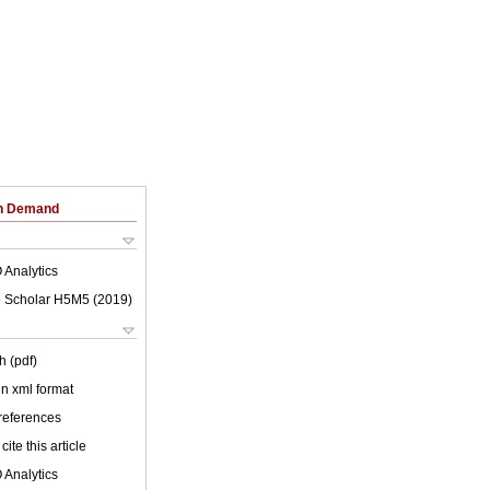
on Demand
 Analytics
 Scholar H5M5 (
2019
)
h (pdf)
 in xml format
 references
cite this article
 Analytics