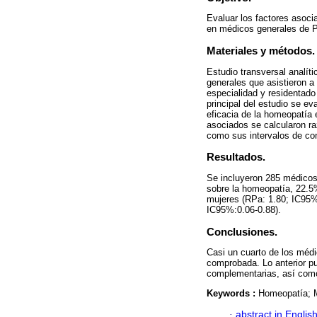
Evaluar los factores asoci
en médicos generales de P
Materiales y métodos.
Estudio transversal analít
generales que asistieron a
especialidad y residentado
principal del estudio se ev
eficacia de la homeopatía 
asociados se calcularon ra
como sus intervalos de co
Resultados.
Se incluyeron 285 médicos
sobre la homeopatía, 22.5
mujeres (RPa: 1.80; IC95%:
IC95%:0.06-0.88).
Conclusiones.
Casi un cuarto de los méd
comprobada. Lo anterior pu
complementarias, así como 
Keywords :
Homeopatía; M
·
abstract in Englis