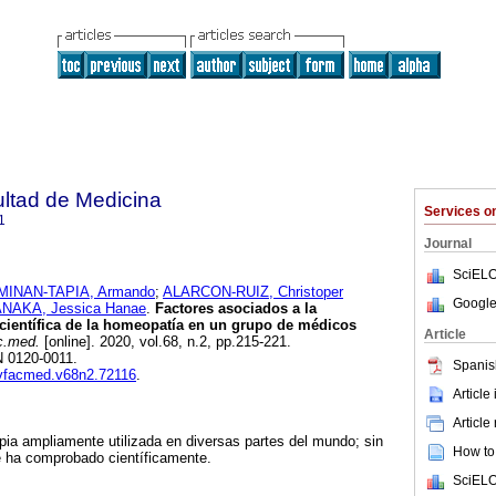
ultad de Medicina
Services 
1
Journal
SciELO
MINAN-TAPIA, Armando
;
ALARCON-RUIZ, Christoper
Google
NAKA, Jessica Hanae
.
Factores asociados a la
 científica de la homeopatía en un grupo de médicos
Article
c.med.
[online]. 2020, vol.68, n.2, pp.215-221.
N 0120-0011.
Spanis
revfacmed.v68n2.72116
.
Article
Article
ia ampliamente utilizada en diversas partes del mundo; sin
How to 
e ha comprobado científicamente.
SciELO