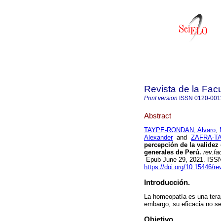
Revista de la Fac
Print version
ISSN
0120-001
Abstract
TAYPE-RONDAN, Alvaro
;
Alexander
and
ZAFRA-TA
percepción de la validez
generales de Perú.
rev.fa
Epub June 29, 2021. ISS
https://doi.org/10.15446/
Introducción.
La homeopatía es una terap
embargo, su eficacia no s
Objetivo.