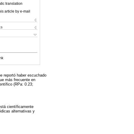
ic translation
is article by e-mail
ks
nk
e reportó haber escuchado
fue más frecuente en
ntífico (RPa: 0.23;
stá científicamente
dicas alternativas y