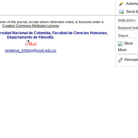
Automat
Send th
Indicators
tents of this journal, except where otherwise noted, is licensed under a
Creative Commons Attribution License
Related lin
versidad Nacional de Colombia, Facultad de Ciencias Humanas,
Share
Departamento de Filosofía.
More
More
revideva_fchbog@unal.edu.co
Permali