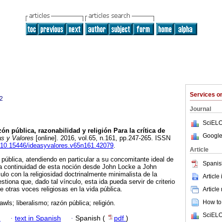
Services 
2
Journal
SciELO
ón pública, razonabilidad y religión Para la crítica de
Google
s y Valores
[online]. 2016, vol.65, n.161, pp.247-265. ISSN
rg/10.15446/ideasyvalores.v65n161.42079
.
Article
 pública, atendiendo en particular a su concomitante ideal de
Spanis
la continuidad de esta noción desde John Locke a John
lo con la religiosidad doctrinalmente minimalista de la
Article
stiona que, dado tal vínculo, esta ida pueda servir de criterio
e otras voces religiosas en la vida pública.
Article
How to 
awls; liberalismo; razón pública; religión.
SciELO
h
·
text in Spanish
·
Spanish (
pdf
)