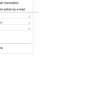
ic translation
is article by e-mail
ks
nk