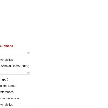
on Demand
 Analytics
 Scholar H5M5 (
2019
)
h (pdf)
 in xml format
 references
cite this article
 Analytics