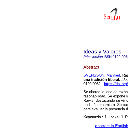
Ideas y Valores
Print version
ISSN
0120-006
Abstract
SVENSSON, Manfred
.
Raz
una tradición liberal
.
Idea
0120-0062.
https://doi.o
Se aborda la idea de razón
razonabilidad. Se expone 
Rawls, destacando su víncu
tradición erasmista. Se cue
para evaluar la presencia d
Keywords :
J. Locke; J. R
·
abstract in Englis