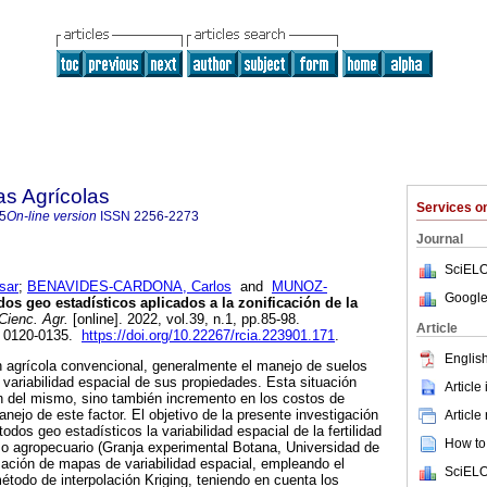
as Agrícolas
Services 
5
On-line version
ISSN
2256-2273
Journal
SciELO
sar
;
BENAVIDES-CARDONA, Carlos
and
MUNOZ-
Google
os geo estadísticos aplicados a la zonificación de la
Cienc. Agr.
[online]. 2022, vol.39, n.1, pp.85-98.
Article
N 0120-0135.
https://doi.org/10.22267/rcia.223901.171
.
English
 agrícola convencional, generalmente el manejo de suelos
a variabilidad espacial de sus propiedades. Esta situación
Article
n del mismo, sino también incremento en los costos de
nejo de este factor. El objetivo de la presente investigación
Article
odos geo estadísticos la variabilidad espacial de la fertilidad
How to 
so agropecuario (Granja experimental Botana, Universidad de
imación de mapas de variabilidad espacial, empleando el
SciELO
todo de interpolación Kriging, teniendo en cuenta los