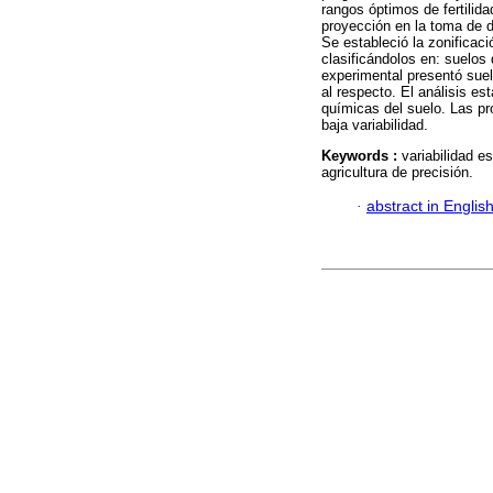
rangos óptimos de fertilid
proyección en la toma de d
Se estableció la zonificaci
clasificándolos en: suelos 
experimental presentó suel
al respecto. El análisis es
químicas del suelo. Las p
baja variabilidad.
Keywords :
variabilidad es
agricultura de precisión.
·
abstract in Englis