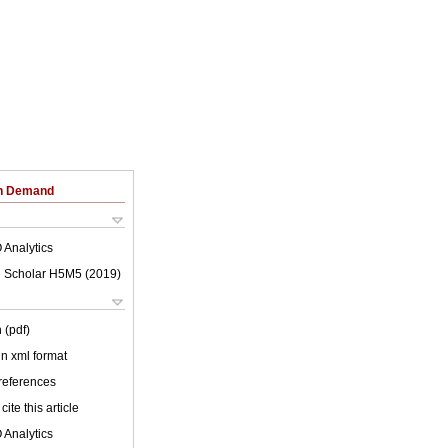
on Demand
 Analytics
 Scholar H5M5 (
2019
)
 (pdf)
 in xml format
 references
cite this article
 Analytics