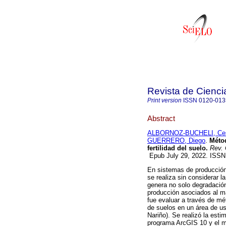
Revista de Cienci
Print version
ISSN
0120-013
Abstract
ALBORNOZ-BUCHELI, Ce
GUERRERO, Diego
.
Métod
fertilidad del suelo.
Rev. 
Epub July 29, 2022. ISS
En sistemas de producción
se realiza sin considerar l
genera no solo degradació
producción asociados al ma
fue evaluar a través de mét
de suelos en un área de u
Nariño). Se realizó la est
programa ArcGIS 10 y el mé