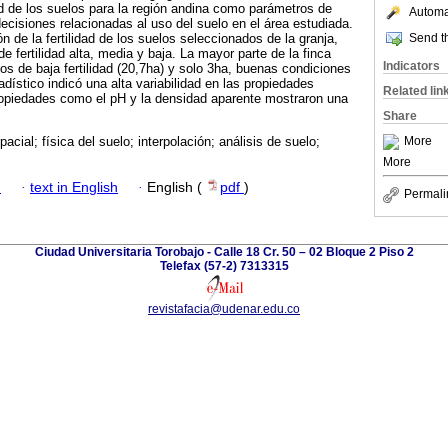
ad de los suelos para la región andina como parámetros de
Automat
ecisiones relacionadas al uso del suelo en el área estudiada.
Send th
ón de la fertilidad de los suelos seleccionados de la granja,
de fertilidad alta, media y baja. La mayor parte de la finca
Indicators
os de baja fertilidad (20,7ha) y solo 3ha, buenas condiciones
tadístico indicó una alta variabilidad en las propiedades
Related lin
ropiedades como el pH y la densidad aparente mostraron una
Share
More
pacial; física del suelo; interpolación; análisis de suelo;
More
h
·
text in English
·
English (
pdf
)
Permali
Ciudad Universitaria Torobajo - Calle 18 Cr. 50 – 02 Bloque 2 Piso 2
Telefax (57-2) 7313315
revistafacia@udenar.edu.co