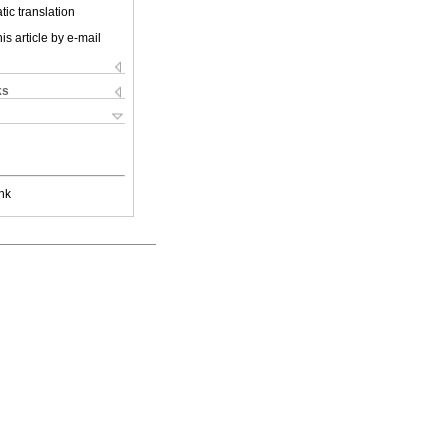
ic translation
is article by e-mail
ks
nk