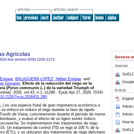
as Agrícolas
Services 
5
On-line version
ISSN
2256-2273
Journal
SciELO
Enrique
;
BALAGUERA-LOPEZ, Helber Enrique
and
Google
r Giovanni
.
Efecto de la reducción del riego en la
ra (
Pyrus communis L.
) de la variedad Triumph of
Article
online]. 2026, vol.43, n.1, e1290. Epub Apr 27, 2026. ISSN
g/10.22267/rcia.2026431.290
.
English
.) es una especie frutal de gran importancia económica a
Article
 se enfocó en reducir el riego durante la fase de rápido
 Triunfo de Viena, concretamente durante el período de menor
Article
olombiano, y evaluó el efecto de un ligero estrés hídrico
How to 
oscosecha. Se implementaron tres tratamientos de riego
15. Un tratamiento de control (T0) se regó al 100 % de la
SciELO
vo (ETc), y se utilizaron dos tratamientos de riego deficitario