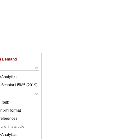
on Demand
 Analytics
 Scholar H5M5 (
2019
)
 (pdf)
 in xml format
 references
cite this article
 Analytics