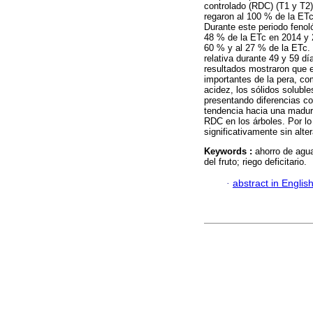
controlado (RDC) (T1 y T2)
regaron al 100 % de la ETc,
Durante este periodo fenoló
48 % de la ETc en 2014 y 2
60 % y al 27 % de la ETc.
relativa durante 49 y 59 d
resultados mostraron que e
importantes de la pera, com
acidez, los sólidos solubl
presentando diferencias co
tendencia hacia una madura
RDC en los árboles. Por lo
significativamente sin alt
Keywords :
ahorro de agua
del fruto; riego deficitario.
·
abstract in Englis