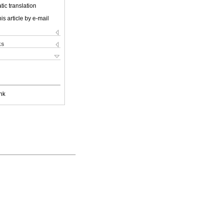
ic translation
is article by e-mail
ks
nk