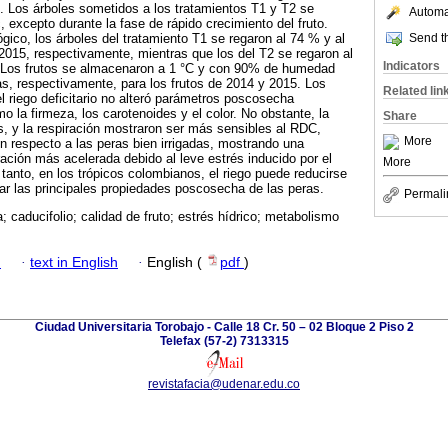
. Los árboles sometidos a los tratamientos T1 y T2 se
Automat
 excepto durante la fase de rápido crecimiento del fruto.
Send th
gico, los árboles del tratamiento T1 se regaron al 74 % y al
015, respectivamente, mientras que los del T2 se regaron al
Indicators
 Los frutos se almacenaron a 1 °C y con 90% de humedad
ías, respectivamente, para los frutos de 2014 y 2015. Los
Related lin
l riego deficitario no alteró parámetros poscosecha
o la firmeza, los carotenoides y el color. No obstante, la
Share
es, y la respiración mostraron ser más sensibles al RDC,
More
n respecto a las peras bien irrigadas, mostrando una
ción más acelerada debido al leve estrés inducido por el
More
 tanto, en los trópicos colombianos, el riego puede reducirse
erar las principales propiedades poscosecha de las peras.
Permali
; caducifolio; calidad de fruto; estrés hídrico; metabolismo
h
·
text in English
·
English (
pdf
)
Ciudad Universitaria Torobajo - Calle 18 Cr. 50 – 02 Bloque 2 Piso 2
Telefax (57-2) 7313315
revistafacia@udenar.edu.co