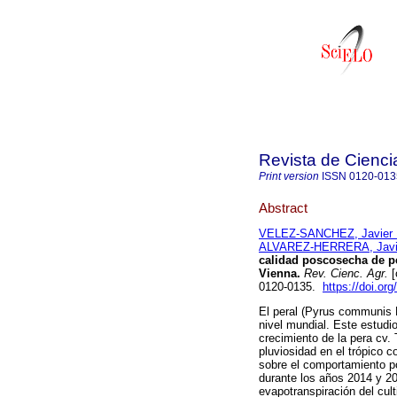
Revista de Cienci
Print version
ISSN
0120-013
Abstract
VELEZ-SANCHEZ, Javier 
ALVAREZ-HERRERA, Javie
calidad poscosecha de pe
Vienna.
Rev. Cienc. Agr.
[
0120-0135.
https://doi.or
El peral (Pyrus communis L
nivel mundial. Este estudio
crecimiento de la pera cv.
pluviosidad en el trópico c
sobre el comportamiento p
durante los años 2014 y 20
evapotranspiración del culti