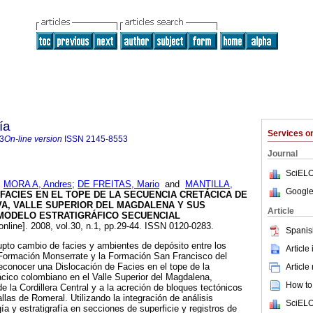
ía
Services 
3
On-line version
ISSN
2145-8553
Journal
SciELO
;
MORA A, Andres
;
DE FREITAS, Mario
and
MANTILLA,
Google
FACIES EN EL TOPE DE LA SECUENCIA CRETÁCICA DE
VA, VALLE SUPERIOR DEL MAGDALENA Y SUS
Article
 MODELO ESTRATIGRÁFICO SECUENCIAL
online]. 2008, vol.30, n.1, pp.29-44. ISSN 0120-0283.
Spanis
rupto cambio de facies y ambientes de depósito entre los
Article
Formación Monserrate y la Formación San Francisco del
conocer una Dislocación de Facies en el tope de la
Article
cico colombiano en el Valle Superior del Magdalena,
How to 
de la Cordillera Central y a la acreción de bloques tectónicos
las de Romeral. Utilizando la integración de análisis
SciELO
a y estratigrafía en secciones de superficie y registros de