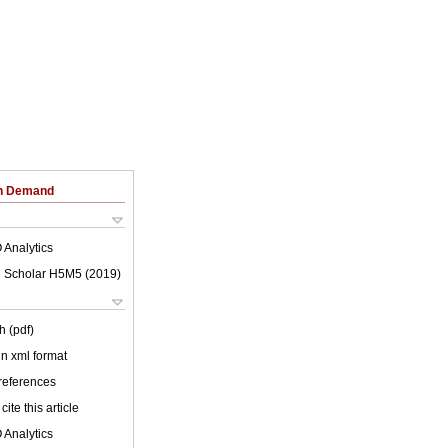
on Demand
 Analytics
 Scholar H5M5 (
2019
)
h (pdf)
 in xml format
 references
cite this article
 Analytics