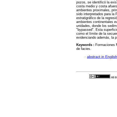
pozos, se identificó la exi
costa medio y costa afuer
ambientes proximales, prin
sido interpretados para la
estratigráfico de la regre
ambientes continentales ev
unidades, donde los sedim
"bypassed". Esta superfici
como el límite de la secue
evidenciando además, la pr
Keywords :
Formaciones M
de facies.
·
abstract in Englis
All 