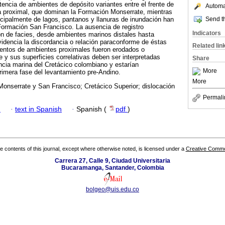
stencia de ambientes de depósito variantes entre el frente de
Automat
a proximal, que dominan la Formación Monserrate, mientras
Send th
cipalmente de lagos, pantanos y llanuras de inundación han
 Formación San Francisco. La ausencia de registro
Indicators
sión de facies, desde ambientes marinos distales hasta
idencia la discordancia o relación paraconforme de éstas
Related lin
entos de ambientes proximales fueron erodados o
e y sus superficies correlativas deben ser interpretadas
Share
ncia marina del Cretácico colombiano y estarían
More
imera fase del levantamiento pre-Andino.
More
onserrate y San Francisco; Cretácico Superior; dislocación
Permali
h
·
text in Spanish
·
Spanish (
pdf
)
the contents of this journal, except where otherwise noted, is licensed under a
Creative Common
Carrera 27, Calle 9, Ciudad Universitaria
Bucaramanga, Santander, Colombia
bolgeo@uis.edu.co