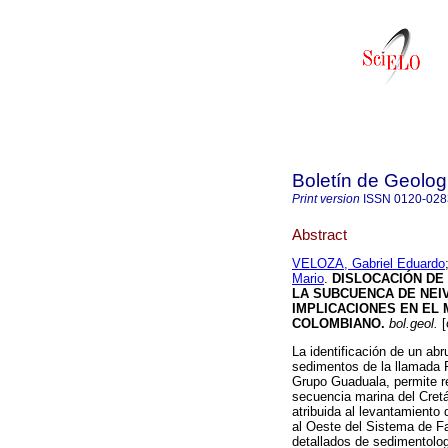
Boletín de Geolog
Print version
ISSN
0120-028
Abstract
VELOZA, Gabriel Eduardo
Mario
.
DISLOCACIÓN DE 
LA SUBCUENCA DE NEI
IMPLICACIONES EN EL
COLOMBIANO
.
bol.geol.
[
La identificación de un ab
sedimentos de la llamada 
Grupo Guaduala, permite re
secuencia marina del Cretá
atribuida al levantamiento 
al Oeste del Sistema de Fal
detallados de sedimentologí