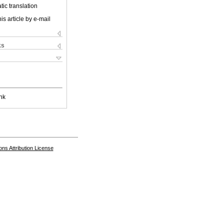
ic translation
is article by e-mail
ks
nk
s Attribution License