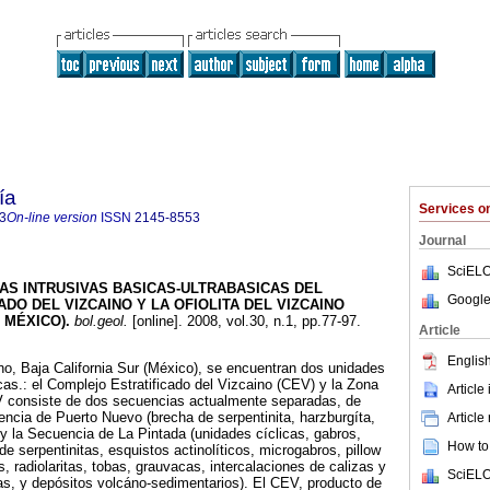
ía
Services 
3
On-line version
ISSN
2145-8553
Journal
SciELO
AS INTRUSIVAS BASICAS-ULTRABASICAS DEL
Google
DO DEL VIZCAINO Y LA OFIOLITA DEL VIZCAINO
, MÉXICO)
.
bol.geol.
[online]. 2008, vol.30, n.1, pp.77-97.
Article
English
no, Baja California Sur (México), se encuentran dos unidades
cas.: el Complejo Estratificado del Vizcaino (CEV) y la Zona
Article
V consiste de dos secuencias actualmente separadas, de
uencia de Puerto Nuevo (brecha de serpentinita, harzburgíta,
Article
, y la Secuencia de La Pintada (unidades cíclicas, gabros,
How to 
de serpentinitas, esquistos actinolíticos, microgabros, pillow
as, radiolaritas, tobas, grauvacas, intercalaciones de calizas y
SciELO
as, y depósitos volcáno-sedimentarios). El CEV, producto de