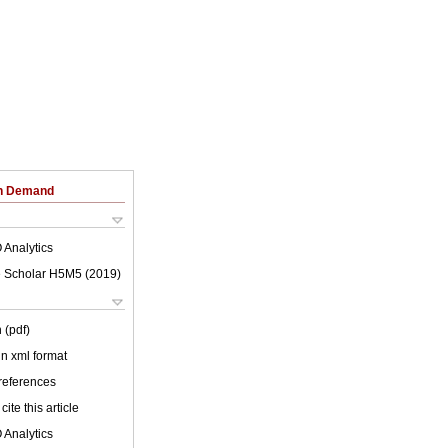
on Demand
 Analytics
 Scholar H5M5 (
2019
)
 (pdf)
 in xml format
 references
cite this article
 Analytics