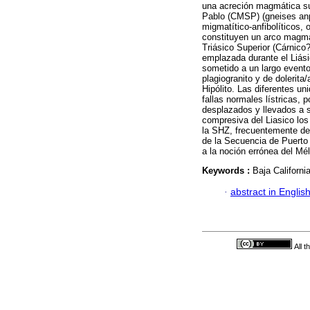
una acreción magmática su
Pablo (CMSP) (gneises anph
migmatítico-anfibolíticos,
constituyen un arco magmá
Triásico Superior (Cárnico?
emplazada durante el Liási
sometido a un largo evento
plagiogranito y de dolerita
Hipólito. Las diferentes 
fallas normales lístricas,
desplazados y llevados a s
compresiva del Liasico los 
la SHZ, frecuentemente de
de la Secuencia de Puerto 
a la noción errónea del Mél
Keywords :
Baja Californi
·
abstract in Englis
All 