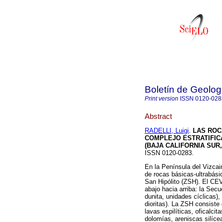
Boletín de Geolog
Print version
ISSN
0120-028
Abstract
RADELLI, Luigi
.
LAS ROC
COMPLEJO ESTRATIFICA
(BAJA CALIFORNIA SUR
ISSN 0120-0283.
En la Península del Vizcai
de rocas básicas-ultrabási
San Hipólito (ZSH). El CE
abajo hacia arriba: la Sec
dunita, unidades cíclicas)
dioritas). La ZSH consiste 
lavas espilíticas, oficalcit
dolomías, areniscas silíce