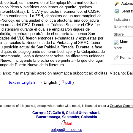
b-cortical, es intrusivo en el Complejo Metamórfico San
Automat
ibolíticos y biotíticos con lentes de granito, gneises
Send th
 orto-anfibolitas). El CEV y su techo metamórfico, el CMSP,
tico continental. La ZSH, depósitos de un mar marginal del
Indicators
-Nórico), es una unidad ofiolítica alóctona, una cobijadura
co arriba del CEV. Durante el Triásico Superior el CEV fue
Related lin
 distensivo durante el cual se emplazaron diques de
/albitita, mientras que atrás de él se abría la cuenca San
Share
unidades del VLC fueron entonces exhumadas y expuestas por
More
 por las cuales la Secuencia de La Pintada y el SPMC fueron
u posición actual de San Pablo-La Pintada. Durante la fase
More
diques de plagiogranito sufrieron budinaje, y la Cobijadura de
smembrada, llegó a descansar sobre las diferentes unidades
Permali
Nuevo, incluyendo la brecha de serpentina - lo que dió lugar
ange de Puerto Nuevo de la literatura.
a; arco; mar marginal; acreción magmática subcortical; ofiolitas; Vizcaino; Baja
h
·
text in English
·
English (
pdf
)
the contents of this journal, except where otherwise noted, is licensed under a
Creative Common
Carrera 27, Calle 9, Ciudad Universitaria
Bucaramanga, Santander, Colombia
bolgeo@uis.edu.co