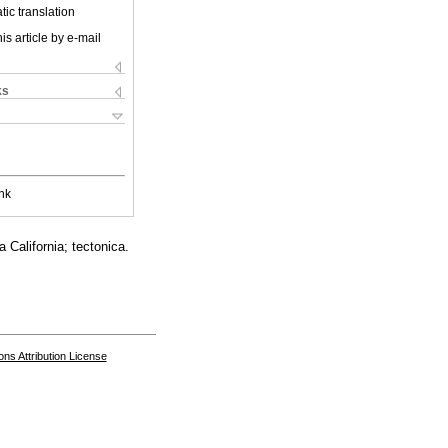
ic translation
is article by e-mail
ks
nk
 California; tectonica.
s Attribution License