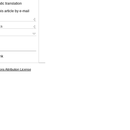
ic translation
is article by e-mail
ks
nk
s Attribution License