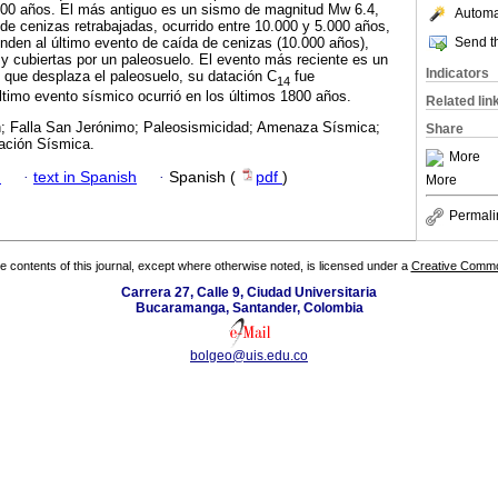
000 años. El más antiguo es un sismo de magnitud Mw 6.4,
Automat
de cenizas retrabajadas, ocurrido entre 10.000 y 5.000 años,
Send th
nden al último evento de caída de cenizas (10.000 años),
y cubiertas por un paleosuelo. El evento más reciente es un
Indicators
que desplaza el paleosuelo, su datación C
fue
14
ltimo evento sísmico ocurrió en los últimos 1800 años.
Related lin
n; Falla San Jerónimo; Paleosismicidad; Amenaza Sísmica;
Share
cación Sísmica.
More
h
·
text in Spanish
·
Spanish (
pdf
)
More
Permali
the contents of this journal, except where otherwise noted, is licensed under a
Creative Common
Carrera 27, Calle 9, Ciudad Universitaria
Bucaramanga, Santander, Colombia
bolgeo@uis.edu.co