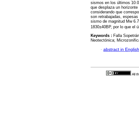
sismos en los últimos 10.
que desplaza un horizonte 
considerando que correspo
son retrabajadas, espesas 
sismo de magnitud Mw 6.7 
1830±40BP, por lo que el ú
Keywords :
Falla Sopetrá
Neotectónica; Microzonifi
·
abstract in Englis
All 