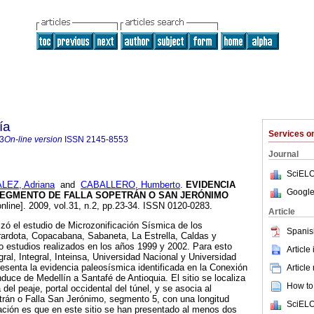
ía
Services 
3
On-line version
ISSN
2145-8553
Journal
SciELO
EZ, Adriana
and
CABALLERO, Humberto
.
EVIDENCIA
Google
SEGMENTO DE FALLA SOPETRÁN O SAN JERÓNIMO
nline]. 2009, vol.31, n.2, pp.23-34. ISSN 0120-0283.
Article
lizó el estudio de Microzonificación Sísmica de los
Spanis
rardota, Copacabana, Sabaneta, La Estrella, Caldas y
estudios realizados en los años 1999 y 2002. Para esto
Article
gral, Integral, Inteinsa, Universidad Nacional y Universidad
presenta la evidencia paleosísmica identificada en la Conexión
Article
duce de Medellín a Santafé de Antioquia. El sitio se localiza
How to 
 del peaje, portal occidental del túnel, y se asocia al
trán o Falla San Jerónimo, segmento 5, con una longitud
SciELO
tación es que en este sitio se han presentado al menos dos