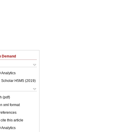
on Demand
 Analytics
 Scholar H5M5 (
2019
)
h (pdf)
 in xml format
 references
cite this article
 Analytics