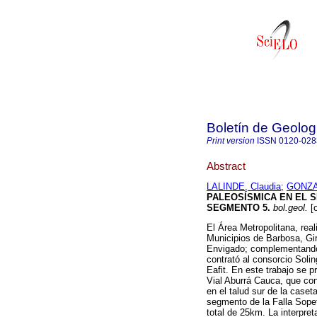
Boletín de Geolog
Print version
ISSN
0120-028
Abstract
LALINDE, Claudia
;
GONZAL
PALEOSÍSMICA EN EL 
SEGMENTO 5
.
bol.geol.
[o
El Área Metropolitana, rea
Municipios de Barbosa, Gi
Envigado; complementando 
contrató al consorcio Solin
Eafit. En este trabajo se 
Vial Aburrá Cauca, que con
en el talud sur de la caseta
segmento de la Falla Sope
total de 25km. La interpre