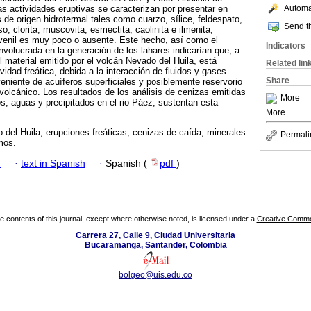
as actividades eruptivas se caracterizan por presentar en
Automat
 de origen hidrotermal tales como cuarzo, sílice, feldespato,
Send th
yeso, clorita, muscovita, esmectita, caolinita e ilmenita,
uvenil es muy poco o ausente. Este hecho, así como el
Indicators
nvolucrada en la generación de los lahares indicarían que, a
 material emitido por el volcán Nevado del Huila, está
Related lin
idad freática, debida a la interacción de fluidos y gases
Share
niente de acuíferos superficiales y posiblemente reservorio
o volcánico. Los resultados de los análisis de cenizas emitidas
More
, aguas y precipitados en el rio Páez, sustentan esta
More
del Huila; erupciones freáticas; cenizas de caída; minerales
Permali
mos.
h
·
text in Spanish
·
Spanish (
pdf
)
the contents of this journal, except where otherwise noted, is licensed under a
Creative Common
Carrera 27, Calle 9, Ciudad Universitaria
Bucaramanga, Santander, Colombia
bolgeo@uis.edu.co