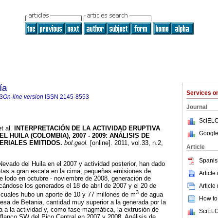
ía
Services 
3
On-line version
ISSN
2145-8553
Journal
SciELO
t al.
INTERPRETACIÓN DE LA ACTIVIDAD ERUPTIVA
Google
 HUILA (COLOMBIA), 2007 - 2009
:
ANÁLISIS DE
ERIALES EMITIDOS
.
bol.geol.
[online]. 2011, vol.33, n.2,
Article
.
Spanis
Nevado del Huila en el 2007 y actividad posterior, han dado
ietas a gran escala en la cima, pequeñas emisiones de
Article
e lodo en octubre - noviembre de 2008, generación de
cándose los generados el 18 de abril de 2007 y el 20 de
Article
3
 cuales hubo un aporte de 10 y 77 millones de m
de agua
How to 
esa de Betania, cantidad muy superior a la generada por la
da a la actividad y, como fase magmática, la extrusión de
SciELO
flanco SW del Pico Central en 2007 y 2008. Análisis de