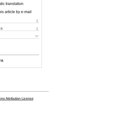
ic translation
is article by e-mail
ks
nk
s Attribution License