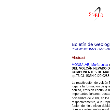
Boletín de Geolog
Print version
ISSN
0120-028
Abstract
MONSALVE, María Luisa
e
DEL VOLCÁN NEVADO DEL
COMPONENTES DE MAT
pp.73-93. ISSN 0120-0283
La reactivación de volcán 
lugar a la formación de gr
ceniza, emisión continua d
importantes lahares, desta
noviembre de 2008, en los
respectivamente, a la Repr
fusión de hielo-nieve debi
domos coalescentes en el 