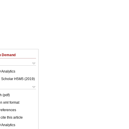
on Demand
 Analytics
 Scholar H5M5 (
2019
)
h (pdf)
 in xml format
 references
cite this article
 Analytics