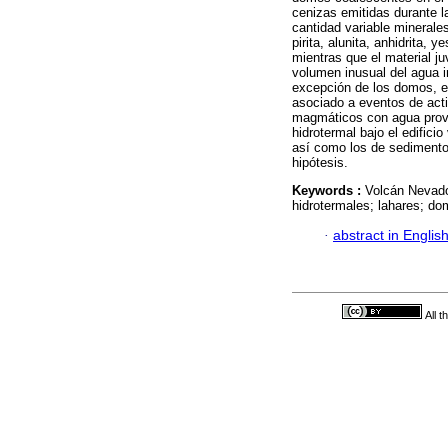
cenizas emitidas durante l
cantidad variable minerales
pirita, alunita, anhidrita, 
mientras que el material j
volumen inusual del agua i
excepción de los domos, el
asociado a eventos de activ
magmáticos con agua prove
hidrotermal bajo el edifici
así como los de sedimentos
hipótesis.
Keywords :
Volcán Nevado 
hidrotermales; lahares; do
·
abstract in Englis
All 