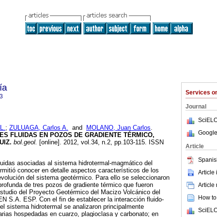
ía
Services 
3
Journal
SciELO
L.
;
ZULUAGA, Carlos A.
and
MOLANO, Juan Carlos
.
Google
ES FLUIDAS EN POZOS DE GRADIENTE TÉRMICO,
UIZ
.
bol.geol.
[online]. 2012, vol.34, n.2, pp.103-115. ISSN
Article
Spanis
fluidas asociadas al sistema hidrotermal-magmático del
mitió conocer en detalle aspectos característicos de los
Article
 evolución del sistema geotérmico. Para ello se seleccionaron
rofunda de tres pozos de gradiente térmico que fueron
Article
Estudio del Proyecto Geotérmico del Macizo Volcánico del
How to 
 S.A. ESP. Con el fin de establecer la interacción fluido-
del sistema hidrotermal se analizaron principalmente
SciELO
arias hospedadas en cuarzo, plagioclasa y carbonato; en