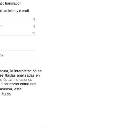
ic translation
is article by e-mail
ks
nk
tura, la interpretación se
nes fluidas analizadas en
, éstas inclusiones
 se observan como dos
gaseosa, esta
 fluido.