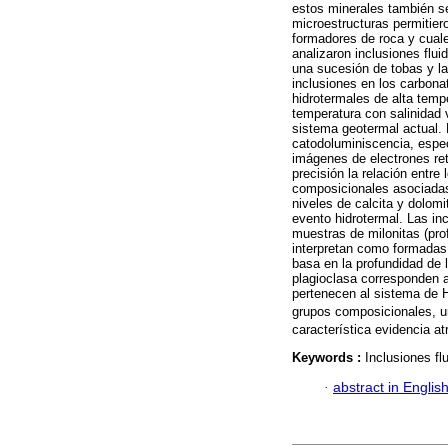
estos minerales también se
microestructuras permitiero
formadores de roca y cuale
analizaron inclusiones flu
una sucesión de tobas y la
inclusiones en los carbona
hidrotermales de alta tempe
temperatura con salinidad 
sistema geotermal actual. 
catodoluminiscencia, espec
imágenes de electrones ret
precisión la relación entre
composicionales asociadas
niveles de calcita y dolomi
evento hidrotermal. Las in
muestras de milonitas (pro
interpretan como formadas 
basa en la profundidad de l
plagioclasa corresponden 
pertenecen al sistema de 
grupos composicionales, u
característica evidencia a
Keywords :
Inclusiones fl
·
abstract in Englis