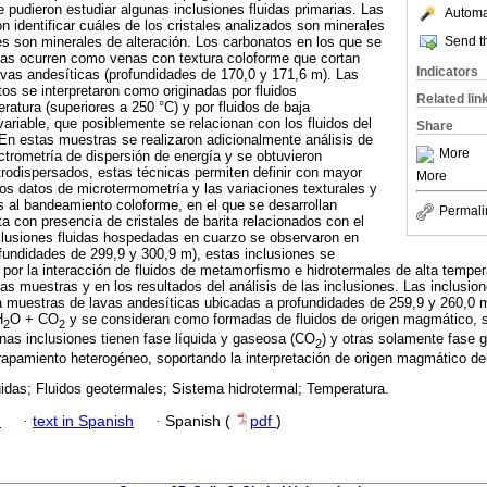
 pudieron estudiar algunas inclusiones fluidas primarias. Las
Automat
n identificar cuáles de los cristales analizados son minerales
Send th
s son minerales de alteración. Los carbonatos en los que se
idas ocurren como venas con textura coloforme que cortan
Indicators
vas andesíticas (profundidades de 170,0 y 171,6 m). Las
tos se interpretaron como originadas por fluidos
Related lin
ratura (superiores a 250 °C) y por fluidos de baja
variable, que posiblemente se relacionan con los fluidos del
Share
En estas muestras se realizaron adicionalmente análisis de
More
trometría de dispersión de energía y se obtuvieron
rodispersados, estas técnicas permiten definir con mayor
More
 los datos de microtermometría y las variaciones texturales y
 al bandeamiento coloforme, en el que se desarrollan
Permali
ta con presencia de cristales de barita relacionados con el
clusiones fluidas hospedadas en cuarzo se observaron en
fundidades de 299,9 y 300,9 m), estas inclusiones se
por la interacción de fluidos de metamorfismo e hidrotermales de alta tempera
as muestras y en los resultados del análisis de las inclusiones. Las inclusio
a muestras de lavas andesíticas ubicadas a profundidades de 259,9 y 260,0 m
H
O + CO
y se consideran como formadas de fluidos de origen magmático,
2
2
nas inclusiones tienen fase líquida y gaseosa (CO
) y otras solamente fase 
2
trapamiento heterogéneo, soportando la interpretación de origen magmático del
uidas; Fluidos geotermales; Sistema hidrotermal; Temperatura.
h
·
text in Spanish
·
Spanish (
pdf
)