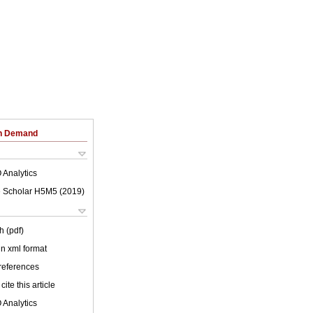
on Demand
 Analytics
 Scholar H5M5 (
2019
)
h (pdf)
 in xml format
 references
cite this article
 Analytics