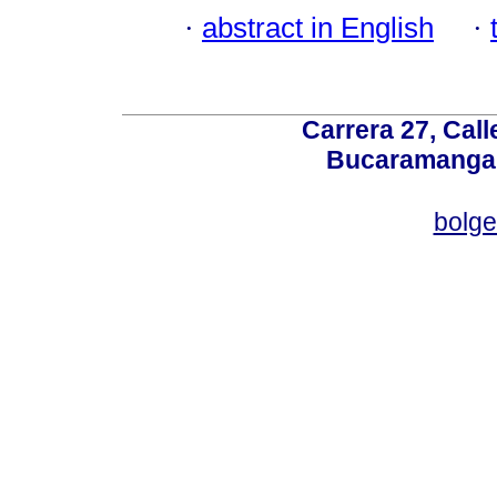
·
abstract in English
·
Carrera 27, Call
Bucaramanga,
bolg