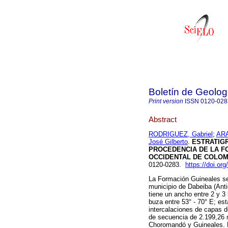
Boletín de Geolog
Print version
ISSN
0120-028
Abstract
RODRIGUEZ, Gabriel
;
ARA
José Gilberto
.
ESTRATIGR
PROCEDENCIA DE LA F
OCCIDENTAL DE COLOM
0120-0283.
https://doi.or
La Formación Guineales se l
municipio de Dabeiba (Ant
tiene un ancho entre 2 y 3
buza entre 53° - 70° E; es
intercalaciones de capas de
de secuencia de 2.199,26 m
Choromandó y Guineales. 