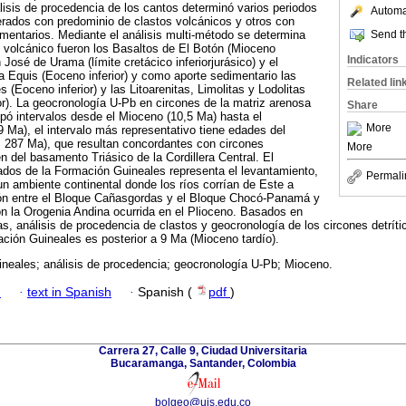
análisis de procedencia de los cantos determinó varios periodos
Automat
rados con predominio de clastos volcánicos y otros con
Send th
mentarios. Mediante el análisis multi-método se determina
 volcánico fueron los Basaltos de El Botón (Mioceno
Indicators
José de Urama (límite cretácico inferiorjurásico) y el
a Equis (Eoceno inferior) y como aporte sedimentario las
Related lin
(Eoceno inferior) y las Litoarenitas, Limolitas y Lodolitas
or). La geocronología U-Pb en circones de la matriz arenosa
Share
pó intervalos desde el Mioceno (10,5 Ma) hasta el
More
9 Ma), el intervalo más representativo tiene edades del
s 287 Ma), que resultan concordantes con circones
More
 del basamento Triásico de la Cordillera Central. El
ados de la Formación Guineales representa el levantamiento,
Permali
n ambiente continental donde los ríos corrían de Este a
ión entre el Bloque Cañasgordas y el Bloque Chocó-Panamá y
on la Orogenia Andina ocurrida en el Plioceno. Basados en
cas, análisis de procedencia de clastos y geocronología de los circones detríti
ción Guineales es posterior a 9 Ma (Mioceno tardío).
neales; análisis de procedencia; geocronología U-Pb; Mioceno.
h
·
text in Spanish
·
Spanish (
pdf
)
Carrera 27, Calle 9, Ciudad Universitaria
Bucaramanga, Santander, Colombia
bolgeo@uis.edu.co