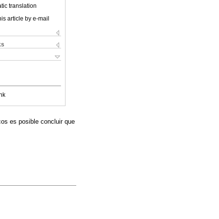
ic translation
is article by e-mail
ks
nk
cos es posible concluir que