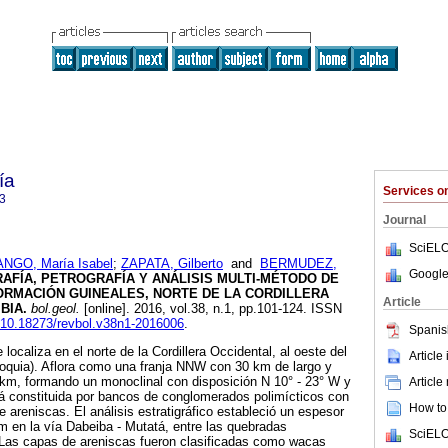
ía
Services 
3
Journal
SciELO
NGO, María Isabel
;
ZAPATA, Gilberto
and
BERMUDEZ,
Google
AFÍA, PETROGRAFÍA Y ANÁLISIS MULTI-MÉTODO DE
ORMACIÓN GUINEALES, NORTE DE LA CORDILLERA
Article
BIA
.
bol.geol.
[online]. 2016, vol.38, n.1, pp.101-124. ISSN
g/10.18273/revbol.v38n1-2016006
.
Spanis
ocaliza en el norte de la Cordillera Occidental, al oeste del
Article
ioquia). Aflora como una franja NNW con 30 km de largo y
 km, formando un monoclinal con disposición N 10° - 23° W y
Article
tá constituida por bancos de conglomerados polimícticos con
How to 
 areniscas. El análisis estratigráfico estableció un espesor
 en la vía Dabeiba - Mutatá, entre las quebradas
SciELO
Las capas de areniscas fueron clasificadas como wacas