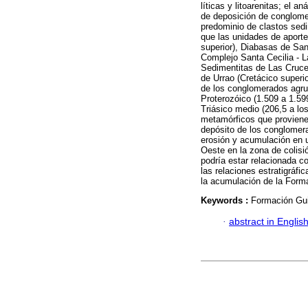
líticas y litoarenitas; el 
de deposición de conglome
predominio de clastos sedi
que las unidades de aporte
superior), Diabasas de San 
Complejo Santa Cecilia - L
Sedimentitas de Las Cruces 
de Urrao (Cretácico superi
de los conglomerados agru
Proterozóico (1.509 a 1.59
Triásico medio (206,5 a lo
metamórficos que provienen
depósito de los conglomer
erosión y acumulación en u
Oeste en la zona de colis
podría estar relacionada c
las relaciones estratigráfi
la acumulación de la Forma
Keywords :
Formación Gui
·
abstract in Englis