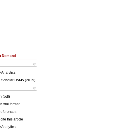
on Demand
 Analytics
 Scholar H5M5 (
2019
)
h (pdf)
 in xml format
 references
cite this article
 Analytics