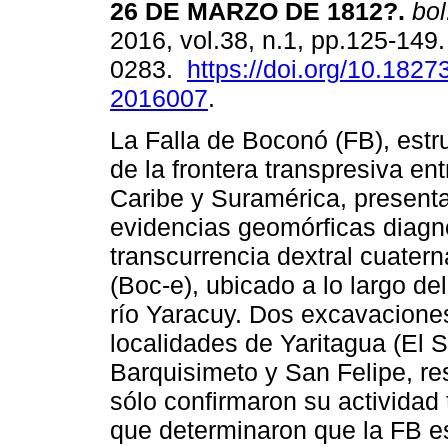
26 DE MARZO DE 1812?
.
bol
2016, vol.38, n.1, pp.125-149
0283.
https://doi.org/10.1827
2016007
.
La Falla de Boconó (FB), estr
de la frontera transpresiva ent
Caribe y Suramérica, presenta
evidencias geomórficas diagn
transcurrencia dextral cuatern
(Boc-e), ubicado a lo largo d
río Yaracuy. Dos excavacione
localidades de Yaritagua (El 
Barquisimeto y San Felipe, re
sólo confirmaron su actividad 
que determinaron que la FB e