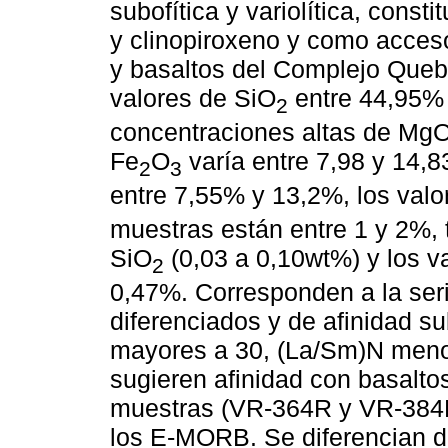
subofítica y variolítica, const
y clinopiroxeno y como acceso
y basaltos del Complejo Que
valores de SiO
entre 44,95%
2
concentraciones altas de MgO 
Fe
O
varía entre 7,98 y 14,
2
3
entre 7,55% y 13,2%, los valo
muestras están entre 1 y 2%, t
SiO
(0,03 a 0,10wt%) y los v
2
0,47%. Corresponden a la seri
diferenciados y de afinidad su
mayores a 30, (La/Sm)N menor 
sugieren afinidad con basalt
muestras (VR-364R y VR-384R
los E-MORB. Se diferencian d