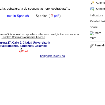
Automat
afía; estratigrafía de secuencias; cronoestratigrafía.
Send th
Indicators
h
·
text in Spanish
·
Spanish (
pdf
)
Related lin
Share
More
tents of this journal, except where otherwise noted, is licensed under a
Creative Commons Attribution License
More
rrera 27, Calle 9, Ciudad Universitaria
Permali
Bucaramanga, Santander, Colombia
bolgeo@uis.edu.co