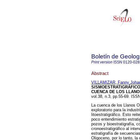
Boletín de Geolog
Print version
ISSN
0120-028
Abstract
VILLAMIZAR, Fanny Joha
SISMOESTRATIGRÁFICO
CUENCA DE LOS LLANO
vol.38, n.3, pp.55-69. IS
La cuenca de los Llanos Or
exploratorio para la indust
litoestratigráfico. Esto reit
poco entendimiento estrati
pozos y bioestratigrafía, c
cronoestratigráfico al int
estratigrafía de secuencia
Oligoceno, por lo tanto, la