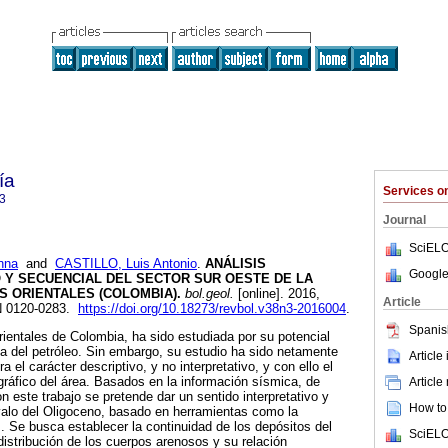
ía
Services 
3
Journal
SciELO
nna
and
CASTILLO, Luis Antonio
.
ANÁLISIS
Google
 Y SECUENCIAL DEL SECTOR SUR OESTE DE LA
S ORIENTALES (COLOMBIA)
.
bol.geol.
[online]. 2016,
Article
SN 0120-0283.
https://doi.org/10.18273/revbol.v38n3-2016004
.
Spanis
ientales de Colombia, ha sido estudiada por su potencial
ria del petróleo. Sin embargo, su estudio ha sido netamente
Article
era el carácter descriptivo, y no interpretativo, y con ello el
gráfico del área. Basados en la información sísmica, de
Article
on este trabajo se pretende dar un sentido interpretativo y
How to 
ervalo del Oligoceno, basado en herramientas como la
s. Se busca establecer la continuidad de los depósitos del
SciELO
 distribución de los cuerpos arenosos y su relación