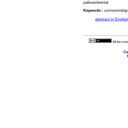
paleoambiental.
Keywords :
sismoestratigr
·
abstract in Englis
All the con
Ca