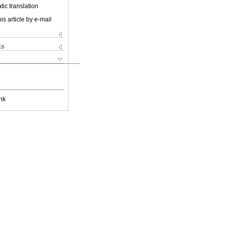
ic translation
is article by e-mail
ks
nk