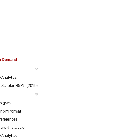
on Demand
 Analytics
 Scholar H5M5 (
2019
)
h (pdf)
 in xml format
 references
cite this article
 Analytics