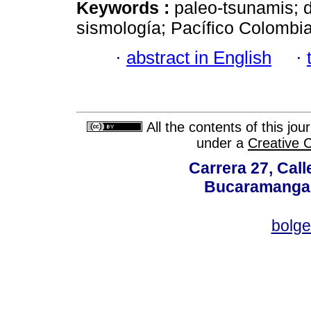
Keywords :
paleo-tsunamis; 
sismología; Pacífico Colombi
·
abstract in English
·
All the contents of this jo
under a
Creative 
Carrera 27, Call
Bucaramanga,
bolg