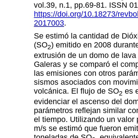
vol.39, n.1, pp.69-81. ISSN 
https://doi.org/10.18273/revbo
2017003
.
Se estimó la cantidad de Dióx
(SO
) emitido en 2008 durant
2
extrusión de un domo de lava 
Galeras y se comparó el com
las emisiones con otros pará
sismos asociados con movimie
volcánica. El flujo de SO
es e
2
evidenciar el ascenso del do
parámetros reflejan similar 
el tiempo. Utilizando un valor
m/s se estimó que fueron emit
toneladas de SO
, equivalent