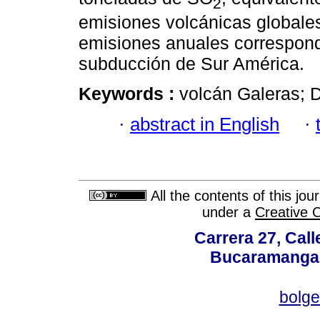
2
emisiones volcánicas globales
emisiones anuales correspond
subducción de Sur América.
Keywords :
volcán Galeras; D
·
abstract in English
·
All the contents of this jo
under a
Creative 
Carrera 27, Call
Bucaramanga,
bolg