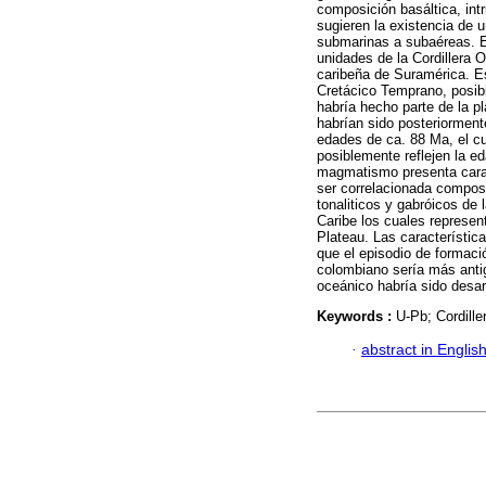
composición basáltica, int
sugieren la existencia de
submarinas a subaéreas. E
unidades de la Cordillera 
caribeña de Suramérica. Es
Cretácico Temprano, posibl
habría hecho parte de la p
habrían sido posteriormen
edades de ca. 88 Ma, el c
posiblemente reflejen la e
magmatismo presenta carac
ser correlacionada compos
tonaliticos y gabróicos de 
Caribe los cuales represen
Plateau. Las característic
que el episodio de formaci
colombiano sería más antig
oceánico habría sido desarr
Keywords :
U-Pb; Cordille
·
abstract in Englis