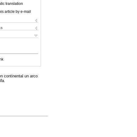
ic translation
is article by e-mail
ks
nk
n continental un arco
Ma.