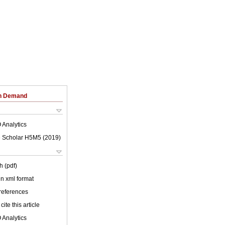
on Demand
 Analytics
 Scholar H5M5 (
2019
)
h (pdf)
 in xml format
 references
cite this article
 Analytics