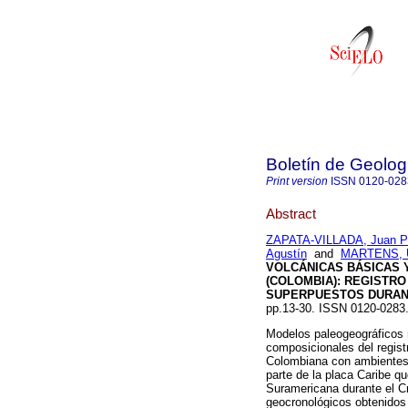
Boletín de Geolog
Print version
ISSN
0120-028
Abstract
ZAPATA-VILLADA, Juan P
Agustín
and
MARTENS, 
VOLCÁNICAS BÁSICAS 
(COLOMBIA): REGISTR
SUPERPUESTOS DURANT
pp.13-30. ISSN 0120-028
Modelos paleogeográficos r
composicionales del regist
Colombiana con ambientes 
parte de la placa Caribe q
Suramericana durante el C
geocronológicos obtenidos 