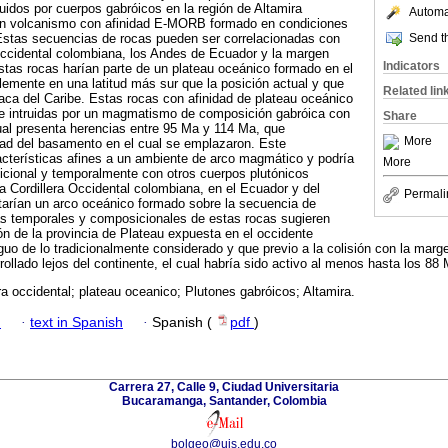
ruidos por cuerpos gabróicos en la región de Altamira
Automat
 un volcanismo con afinidad E-MORB formado en condiciones
Send th
stas secuencias de rocas pueden ser correlacionadas con
Occidental colombiana, los Andes de Ecuador y la margen
Indicators
tas rocas harían parte de un plateau oceánico formado en el
emente en una latitud más sur que la posición actual y que
Related lin
laca del Caribe. Estas rocas con afinidad de plateau oceánico
te intruidas por un magmatismo de composición gabróica con
Share
ual presenta herencias entre 95 Ma y 114 Ma, que
More
dad del basamento en el cual se emplazaron. Este
terísticas afines a un ambiente de arco magmático y podría
More
icional y temporalmente con otros cuerpos plutónicos
la Cordillera Occidental colombiana, en el Ecuador y del
Permali
tarían un arco oceánico formado sobre la secuencia de
as temporales y composicionales de estas rocas sugieren
ón de la provincia de Plateau expuesta en el occidente
uo de lo tradicionalmente considerado y que previo a la colisión con la marge
ollado lejos del continente, el cual habría sido activo al menos hasta los 88 
ra occidental; plateau oceanico; Plutones gabróicos; Altamira.
h
·
text in Spanish
·
Spanish (
pdf
)
Carrera 27, Calle 9, Ciudad Universitaria
Bucaramanga, Santander, Colombia
bolgeo@uis.edu.co