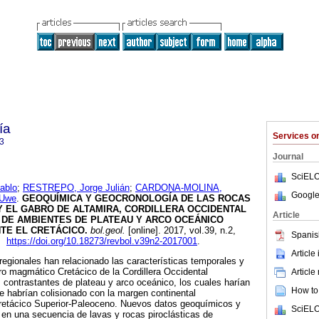
ía
Services 
3
Journal
SciELO
ablo
;
RESTREPO, Jorge Julián
;
CARDONA-MOLINA,
Google
Uwe
.
GEOQUÍMICA Y GEOCRONOLOGÍA DE LAS ROCAS
Y EL GABRO DE ALTAMIRA, CORDILLERA OCCIDENTAL
Article
O DE AMBIENTES DE PLATEAU Y ARCO OCEÁNICO
E EL CRETÁCICO.
bol.geol.
[online]. 2017, vol.39, n.2,
Spanis
3.
https://doi.org/10.18273/revbol.v39n2-2017001
.
Article
egionales han relacionado las características temporales y
ro magmático Cretácico de la Cordillera Occidental
Article
contrastantes de plateau y arco oceánico, los cuales harían
How to 
ue habrían colisionado con la margen continental
retácico Superior-Paleoceno. Nuevos datos geoquímicos y
SciELO
en una secuencia de lavas y rocas piroclásticas de