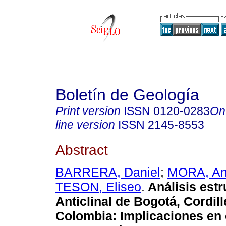
Boletín de Geología
Print version
ISSN
0120-0283
On
line version
ISSN
2145-8553
Abstract
BARRERA, Daniel
;
MORA, An
TESON, Eliseo
.
Análisis estr
Anticlinal de Bogotá, Cordill
Colombia: Implicaciones en e