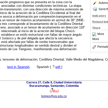
mación progresiva que se presenta en la zona con la
Automat
 asociadas con distintas condiciones tectónicas. La etapa
Send th
ión-transtensión, con una dirección de máxima extensión de
icio de la acreción de la Cordillera Occidental al final del
Indicators
e asocia a deformación por compresión-transpresión en el
ta un tensor de máximo acortamiento en azimut de 30° (NNE-
Related lin
 tres corresponde al levantamiento de la Cordillera Oriental
ceno, asociado a un tensor de acortamiento en dirección 118°
Share
lacionado al inicio de la acreción del bloque Chocó-
More
 establece un estilo estructural con fallas de mayor ángulo
l Jurásico y de piel delgada que afecta la secuencia
More
 está afectada por fallas de rumbo transversales que
ructuras longitudinales en sentido dextral y dividen el
Permali
clinorio de Los Yariguíes, manifestando una deformación
la; tensores de deformación; Cordillera Oriental; Valle Medio del Magdalena; C
h
·
text in Spanish
·
Spanish (
pdf
)
Carrera 27, Calle 9, Ciudad Universitaria
Bucaramanga, Santander, Colombia
bolgeo@uis.edu.co