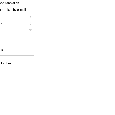
ic translation
is article by e-mail
ks
nk
olombia..