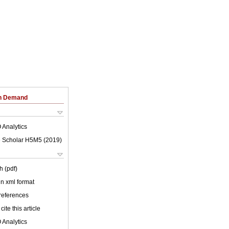
on Demand
 Analytics
 Scholar H5M5 (
2019
)
h (pdf)
 in xml format
 references
cite this article
 Analytics