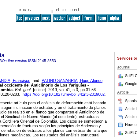
ía
Services 
3
On-line version
ISSN
2145-8553
Journal
SciELO
NDIA, Francisco
and
PATINO-SANABRIA, Hugo Alonso
.
Google
l occidente del Anticlinorio de Los Yariguíes -
olombia.
Bol. geol.
[online]. 2019, vol.41, n.3, pp.31-56.
Article
 0120-0283.
https://doi.org/10.18273/revbol.v41n3-2019002
.
Spanis
resente artículo para el análisis de deformación está basado
 según inclinación de estratos y en el tratamiento de planos
Article
tudio se realizó en el flanco que comparten el Anticlinorio de
y el Sinclinal de Nuevo Mundo (al occidente), estructuras
Article
a Cordillera Oriental de Colombia. Los datos se sometieron a
How to 
neración de fracturas según los principios de Anderson y
 de rotación de estratos a los planos con estrías de falla que
SciELO
ones mecánicas. Los resultados del análisis estructural