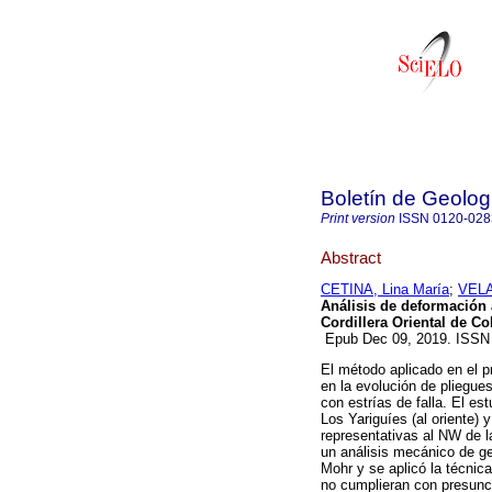
Boletín de Geolog
Print version
ISSN
0120-028
Abstract
CETINA, Lina María
;
VELA
Análisis de deformación a
Cordillera Oriental de C
Epub Dec 09, 2019. ISSN
El método aplicado en el p
en la evolución de pliegues
con estrías de falla. El es
Los Yariguíes (al oriente) 
representativas al NW de l
un análisis mecánico de ge
Mohr y se aplicó la técnica
no cumplieran con presunci