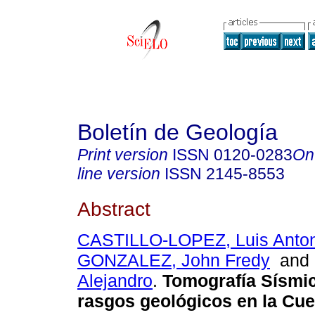
Boletín de Geología
Print version
ISSN
0120-0283
On
line version
ISSN
2145-8553
Abstract
CASTILLO-LOPEZ, Luis Anton
GONZALEZ, John Fredy
an
Alejandro
.
Tomografía Sísmic
rasgos geológicos en la Cu