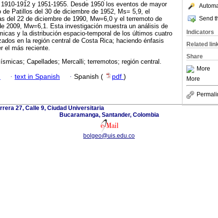
, 1910-1912 y 1951-1955. Desde 1950 los eventos de mayor
Automat
o de Patillos del 30 de diciembre de 1952, Ms= 5,9, el
Send th
as del 22 de diciembre de 1990, Mw=6,0 y el terremoto de
de 2009, Mw=6,1. Esta investigación muestra un análisis de
Indicators
icas y la distribución espacio-temporal de los últimos cuatro
zados en la región central de Costa Rica; haciendo énfasis
Related lin
r el más reciente.
Share
ísmicas; Capellades; Mercalli; terremotos; región central.
More
h
·
text in Spanish
·
Spanish (
pdf
)
More
Permali
rrera 27, Calle 9, Ciudad Universitaria
Bucaramanga, Santander, Colombia
bolgeo@uis.edu.co