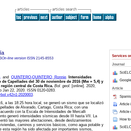
ía
Services 
3
On-line version
ISSN
2145-8553
Journal
SciELO
a
and
QUINTERO-QUINTERO, Ronnie
.
Intensidades
Google
 de Capellades del 30 de noviembre de 2016 (Mw = 5,4) y
 región central de Costa Rica.
Bol. geol.
[online]. 2020,
Article
ub Jan 22, 2020. ISSN 0120-0283.
evbol.v42n1-2020003
.
Spanis
6, a las 18:25 hora local, se generó un sismo que se localizó
Article
pellades de Alvarado, Cartago, Costa Rica; con una
acuerdo con la Escala de Intensidades de Mercalli
Article
nto generó intensidades sísmicas desde III hasta VII. La
How to 
esentó las mayores afectaciones, desde deslizamientos
viviendas, caminos y servicios básicos, como agua potable y
SciELO
te esta región ha sido afectada por importantes sismos,