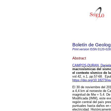
Boletín de Geolog
Print version
ISSN
0120-028
Abstract
CAMPOS-DURAN, Daniel
macrosísmicas del sismo
el contexto sísmico de la
vol.42, n.1, pp.57-68. Ep
https://doi.org/10.18273/r
El 30 de noviembre del 201
a 4,4 km al noroeste de Ca
magnitud de Mw = 5,4. De 
Modificada (IMM), este eve
región central del país pr
puntuales hasta daños en 
electricidad. Históricamen