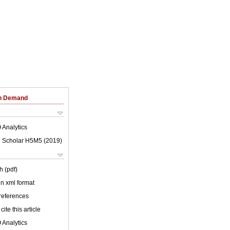
on Demand
 Analytics
 Scholar H5M5 (
2019
)
h (pdf)
 in xml format
 references
cite this article
 Analytics