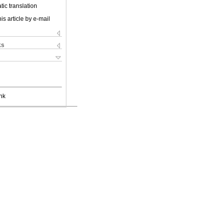
ic translation
is article by e-mail
ks
nk