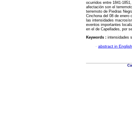
ocurridos entre 1841-1851
afectación son el terremot
terremoto de Piedras Negr
Cinchona del 08 de enero 
las intensidades macrosísm
eventos importantes locali
en el de Capellades, por se
Keywords :
intensidades s
·
abstract in Englis
Ca