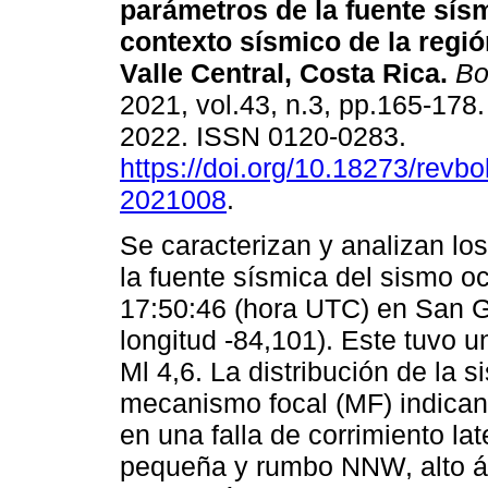
parámetros de la fuente sísm
contexto sísmico de la regió
Valle Central, Costa Rica.
Bol
2021, vol.43, n.3, pp.165-178
2022. ISSN 0120-0283.
https://doi.org/10.18273/revbo
2021008
.
Se caracterizan y analizan lo
la fuente sísmica del sismo oc
17:50:46 (hora UTC) en San Gab
longitud -84,101). Este tuvo 
Ml 4,6. La distribución de la 
mecanismo focal (MF) indican
en una falla de corrimiento l
pequeña y rumbo NNW, alto á