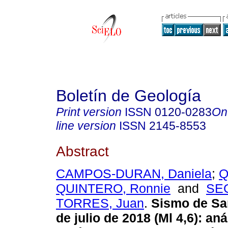
Boletín de Geología
Print version
ISSN
0120-0283
On
line version
ISSN
2145-8553
Abstract
CAMPOS-DURAN, Daniela
;
Q
QUINTERO, Ronnie
and
SE
TORRES, Juan
.
Sismo de San
de julio de 2018 (Ml 4,6): aná