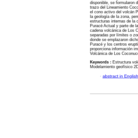
disponible, se formularon 
trazo del Lineamiento Coco
el cono activo del volcán 
la geología de la zona, pe
estructuras internas de la
Puracé Actual y parte de l
cadena volcánica de Los C
separadas por límites o zo
donde se emplazaron dicho
Puracé y los centros erupt
proporciona información im
Volcánica de Los Coconuc
Keywords :
Estructura vo
Modelamiento geofísico 2D
·
abstract in Englis