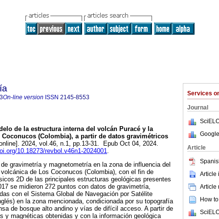
ía
Services 
3
On-line version
ISSN
2145-8553
Journal
SciELO
elo de la estructura interna del volcán Puracé y la
Google
Coconucos (Colombia), a partir de datos gravimétricos
online]. 2024, vol.46, n.1, pp.13-31. Epub Oct 04, 2024.
Article
doi.org/10.18273/revbol.v46n1-2024001
.
Spanis
 de gravimetría y magnetometría en la zona de influencia del
 volcánica de Los Coconucos (Colombia), con el fin de
Article
icos 2D de las principales estructuras geológicas presentes
017 se midieron 272 puntos con datos de gravimetría,
Article
as con el Sistema Global de Navegación por Satélite
How to 
glés) en la zona mencionada, condicionada por su topografía
a de bosque alto andino y vías de difícil acceso. A partir de
SciELO
s y magnéticas obtenidas y con la información geológica