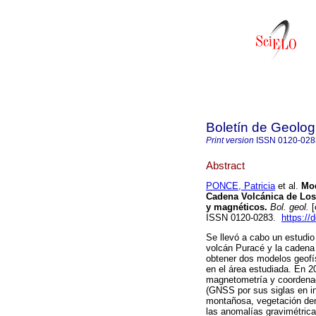
Boletín de Geolog
Print version
ISSN
0120-028
Abstract
PONCE, Patricia
et al.
Mod
Cadena Volcánica de Los 
y magnéticos.
Bol. geol.
[
ISSN 0120-0283.
https://
Se llevó a cabo un estudio
volcán Puracé y la cadena
obtener dos modelos geofís
en el área estudiada. En 2
magnetometría y coordenad
(GNSS por sus siglas en in
montañosa, vegetación dens
las anomalías gravimétrica