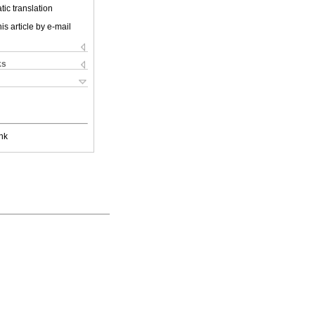
ic translation
is article by e-mail
ks
nk