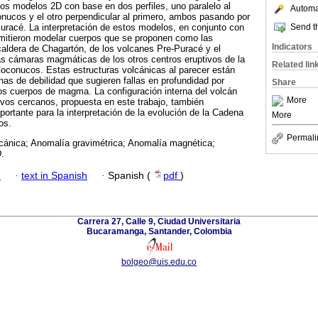
dos modelos 2D con base en dos perfiles, uno paralelo al
Automat
nucos y el otro perpendicular al primero, ambos pasando por
Send th
Puracé. La interpretación de estos modelos, en conjunto con
rmitieron modelar cuerpos que se proponen como las
Indicators
 caldera de Chagartón, de los volcanes Pre-Puracé y el
as cámaras magmáticas de los otros centros eruptivos de la
Related lin
oconucos. Estas estructuras volcánicas al parecer están
nas de debilidad que sugieren fallas en profundidad por
Share
s cuerpos de magma. La configuración interna del volcán
More
ivos cercanos, propuesta en este trabajo, también
portante para la interpretación de la evolución de la Cadena
More
os.
Permali
lcánica; Anomalía gravimétrica; Anomalía magnética;
.
h
·
text in Spanish
·
Spanish (
pdf
)
Carrera 27, Calle 9, Ciudad Universitaria
Bucaramanga, Santander, Colombia
bolgeo@uis.edu.co