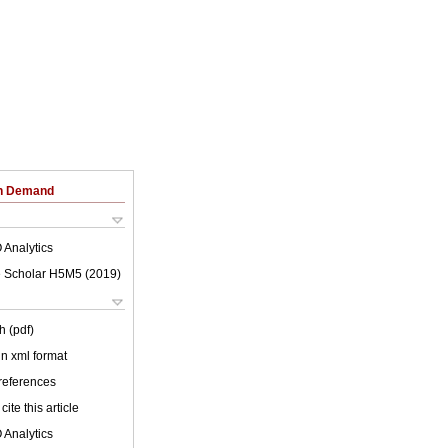
on Demand
 Analytics
 Scholar H5M5 (
2019
)
h (pdf)
 in xml format
 references
cite this article
 Analytics