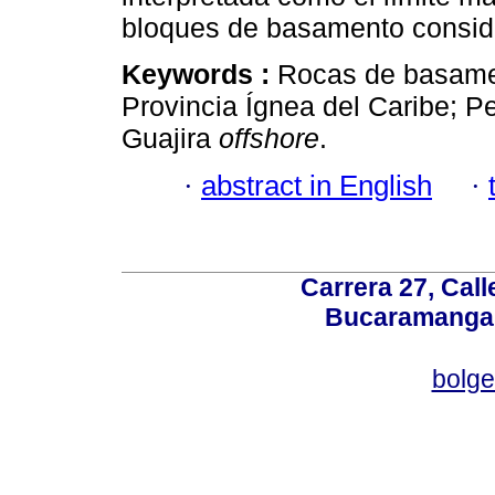
bloques de basamento consid
Keywords :
Rocas de basamen
Provincia Ígnea del Caribe; P
Guajira
offshore
.
·
abstract in English
·
Carrera 27, Call
Bucaramanga,
bolg