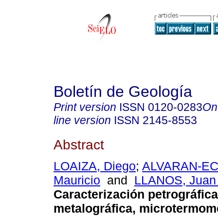
Boletín de Geología
Print version
ISSN
0120-0283
On
line version
ISSN
2145-8553
Abstract
LOAIZA, Diego
;
ALVARAN-EC
Mauricio
and
LLANOS, Juan 
Caracterización petrográfica
metalográfica, microtermomé