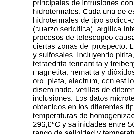
principales de intrusiones co
hidrotermales. Cada una de e
hidrotermales de tipo sódico-cál
(cuarzo sericítica), argílica 
procesos de telescopeo causa
ciertas zonas del prospecto. L
y sulfosales, incluyendo pirita,
tetraedrita-tennantita y freibe
magnetita, hematita y dióxidos
oro, plata, electrum, con esti
diseminado, vetillas de difer
inclusiones. Los datos microt
obtenidos en los diferentes ti
temperaturas de homogenizaci
296,6°C y salinidades entre 
rango de salinidad y tempera