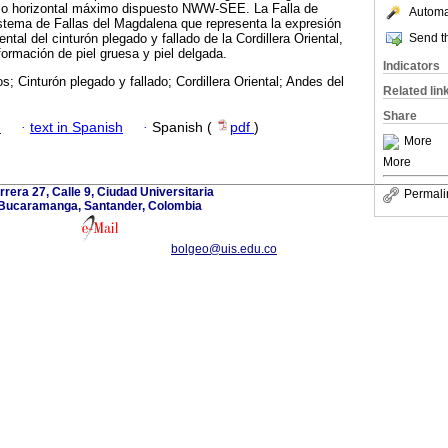
rzo horizontal máximo dispuesto NWW-SEE. La Falla de
Automat
stema de Fallas del Magdalena que representa la expresión
Send th
ntal del cinturón plegado y fallado de la Cordillera Oriental,
formación de piel gruesa y piel delgada.
Indicators
; Cinturón plegado y fallado; Cordillera Oriental; Andes del
Related lin
Share
h
·
text in Spanish
·
Spanish (
pdf
)
More
More
rrera 27, Calle 9, Ciudad Universitaria
Permali
Bucaramanga, Santander, Colombia
bolgeo@uis.edu.co