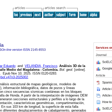
ía
Services 
3
On-line version
ISSN
2145-8553
Journal
SciELO
r Eduardo
and
VELANDIA, Francisco
.
Análisis 3D de la
Google
Valle Medio del Magdalena - Colombia.
Bol. geol.
[online].
54. Epub Nov 10, 2025. ISSN 0120-0283.
Article
evbol.v47n3-2025002
.
Spanis
análisis estructural de mapas geológicos, modelos de
, información bibliográfica, datos de pozos y líneas
Article
aron cinco secuencias sísmicas coetáneas en los bloques
alla de Honda. A partir de la interpretación de imágenes DEM
Article
eneraron secciones estructurales y perfiles a lo largo de la
How to 
rientación, características geométricas, compartimentación,
 En sus 103 km de longitud, la superficie de esta falla
SciELO
on diferentes desplazamientos de cabalgamiento, generados