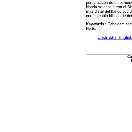
por la acción de un esfue
Honda se asocia con el Si
más distal del flanco occide
con un estilo híbrido de de
Keywords :
Cabalgamientos
Norte.
·
abstract in Englis
Ca