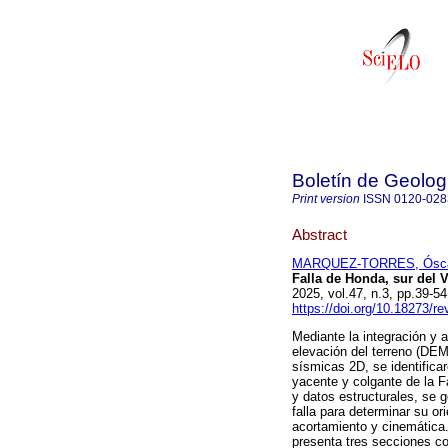
Boletín de Geolog
Print version
ISSN
0120-028
Abstract
MARQUEZ-TORRES, Ósca
Falla de Honda, sur del 
2025, vol.47, n.3, pp.39-
https://doi.org/10.18273/r
Mediante la integración y 
elevación del terreno (DEM)
sísmicas 2D, se identific
yacente y colgante de la F
y datos estructurales, se g
falla para determinar su o
acortamiento y cinemática.
presenta tres secciones c