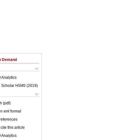
on Demand
 Analytics
 Scholar H5M5 (
2019
)
h (pdf)
 in xml format
 references
cite this article
 Analytics