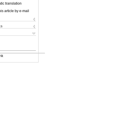
ic translation
is article by e-mail
ks
nk