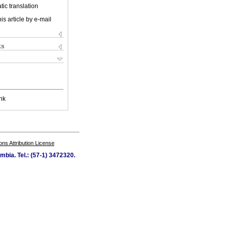
ic translation
is article by e-mail
ks
nk
s Attribution License
mbia. Tel.: (57-1) 3472320.