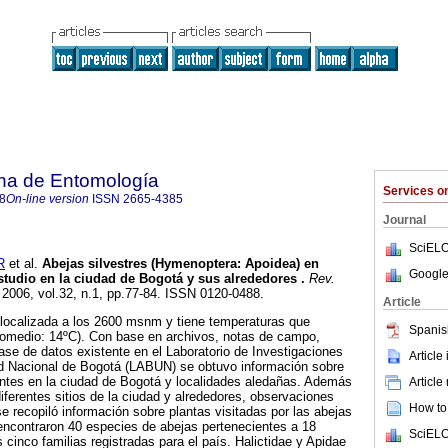
na de Entomología
Services 
8
On-line version
ISSN
2665-4385
Journal
SciELO
R
et al.
Abejas silvestres (Hymenoptera: Apoidea) en
Google
studio en la ciudad de Bogotá y sus alrededores
.
Rev.
. 2006, vol.32, n.1, pp.77-84. ISSN 0120-0488.
Article
localizada a los 2600 msnm y tiene temperaturas que
Spanis
promedio: 14ºC). Con base en archivos, notas de campo,
 base de datos existente en el Laboratorio de Investigaciones
Article
ad Nacional de Bogotá (LABUN) se obtuvo información sobre
entes en la ciudad de Bogotá y localidades aledañas. Además
Article
iferentes sitios de la ciudad y alrededores, observaciones
How to 
 recopiló información sobre plantas visitadas por las abejas
encontraron 40 especies de abejas pertenecientes a 18
SciELO
s cinco familias registradas para el país. Halictidae y Apidae