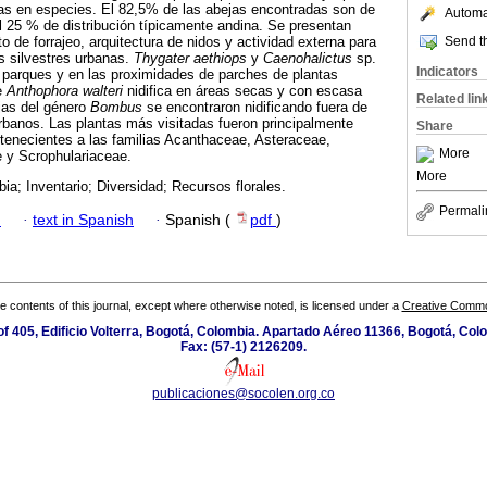
cas en especies. El 82,5% de las abejas encontradas son de
Automat
el 25 % de distribución típicamente andina. Se presentan
Send th
 de forrajeo, arquitectura de nidos y actividad externa para
s silvestres urbanas.
Thygater aethiops
y
Caenohalictus
sp.
Indicators
n parques y en las proximidades de parches de plantas
e
Anthophora walteri
nidifica en áreas secas y con escasa
Related lin
jas del género
Bombus
se encontraron nidificando fuera de
urbanos. Las plantas más visitadas fueron principalmente
Share
tenecientes a las familias Acanthaceae, Asteraceae,
More
e y Scrophulariaceae.
More
a; Inventario; Diversidad; Recursos florales.
Permali
h
·
text in Spanish
·
Spanish (
pdf
)
the contents of this journal, except where otherwise noted, is licensed under a
Creative Common
f 405, Edificio Volterra, Bogotá, Colombia. Apartado Aéreo 11366, Bogotá, Colo
Fax: (57-1) 2126209.
publicaciones@socolen.org.co