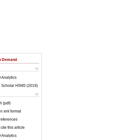
on Demand
 Analytics
 Scholar H5M5 (
2019
)
h (pdf)
 in xml format
 references
cite this article
 Analytics