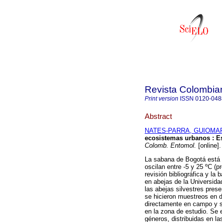
Revista Colombia
Print version
ISSN
0120-048
Abstract
NATES-PARRA, GUIOMA
ecosistemas urbanos
:
E
Colomb. Entomol.
[online]
La sabana de Bogotá está 
oscilan entre -5 y 25 ºC (
revisión bibliográfica y la
en abejas de la Universid
las abejas silvestres pres
se hicieron muestreos en d
directamente en campo y se
en la zona de estudio. Se 
géneros, distribuidas en la