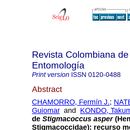
Revista Colombiana de
Entomología
Print version
ISSN
0120-0488
Abstract
CHAMORRO, Fermín J.
;
NAT
Guiomar
and
KONDO, Taku
de
Stigmacoccus asper
(Hem
Stigmacoccidae)
:
recurso me