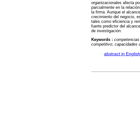
organizacionales afecta po
parcialmente en la relaci
la firma. Aunque el alcanc
crecimiento del negocio, e
tales como eficiencia y re
fuerte predictor del alcanc
de investigación.
Keywords :
competencias
competitivo
;
capacidades o
·
abstract in Englis