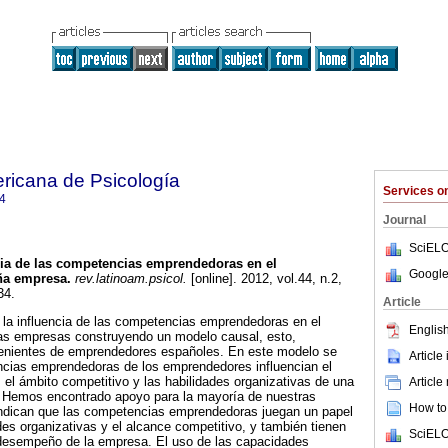
ricana de Psicología
Services 
4
Journal
SciELO
cia de las competencias emprendedoras en el
Google
ña empresa
.
rev.latinoam.psicol.
[online]. 2012, vol.44, n.2,
34.
Article
a la influencia de las competencias emprendedoras en el
English
s empresas construyendo un modelo causal, esto,
enientes de emprendedores españoles. En este modelo se
Article
cias emprendedoras de los emprendedores influencian el
 el ámbito competitivo y las habilidades organizativas de una
Article
a. Hemos encontrado apoyo para la mayoría de nuestras
How to 
 indican que las competencias emprendedoras juegan un papel
des organizativas y el alcance competitivo, y también tienen
SciELO
l desempeño de la empresa. El uso de las capacidades