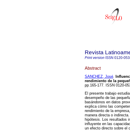
Revista Latinoame
Print version
ISSN
0120-053
Abstract
SANCHEZ, José
.
Influen
rendimiento de la peque
pp.165-177. ISSN 0120-05
El presente trabajo estudi
desempeño de las pequeña
basándonos en datos prov
explica cómo las competen
rendimiento de la empresa,
manera directa o indirect
hipótesis. Los resultados
influyente en las capacida
un efecto directo sobre e