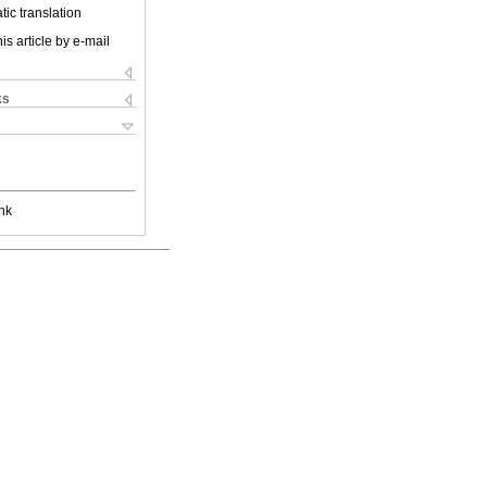
ic translation
is article by e-mail
ks
nk