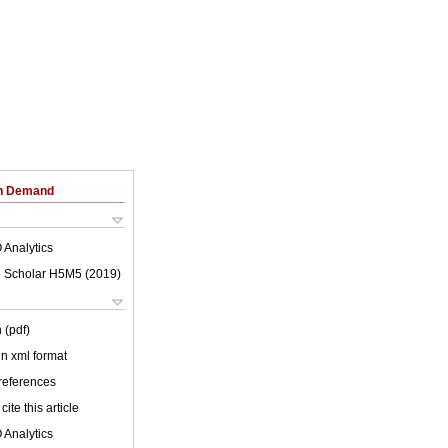
on Demand
 Analytics
 Scholar H5M5 (
2019
)
 (pdf)
 in xml format
 references
cite this article
 Analytics