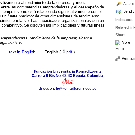
sitivamente al rendimiento de la empresa y media
Automat
ón entre las competencias emprendedoras y el desempeño de
Send th
e competitivo no está relacionado significativamente con el
s un fuerte predictor de otras dimensiones de rendimiento
Indicators
ndimiento relativo. Las capacidades organizacionales son un
e competitivo. Se discuten las implicaciones y futuras líneas
Related lin
Share
 emprendedoras
;
rendimiento de la empresa
;
alcance
More
rganizativas
.
More
h
·
text in English
·
English (
pdf
)
Permali
Fundación Universitaria Konrad Lorenz
Carrera 9 Bis No. 62-43 Bogotá, Colombia
direccion.rlp@konradlorenz.edu.co