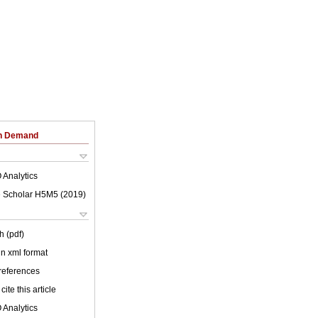
on Demand
 Analytics
 Scholar H5M5 (
2019
)
h (pdf)
 in xml format
 references
cite this article
 Analytics