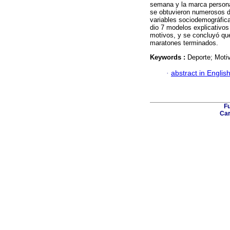
semana y la marca person
se obtuvieron numerosos da
variables sociodemográfica
dio 7 modelos explicativos 
motivos, y se concluyó qu
maratones terminados.
Keywords :
Deporte; Moti
·
abstract in Englis
Fu
Car