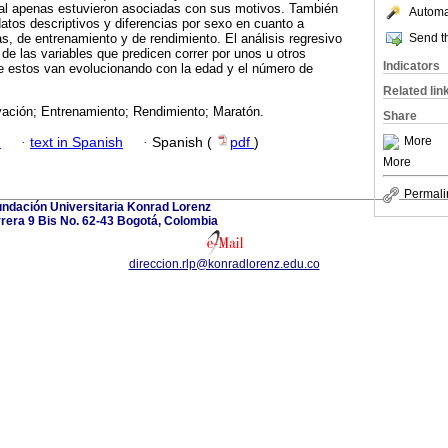
al apenas estuvieron asociadas con sus motivos. También
Automat
tos descriptivos y diferencias por sexo en cuanto a
Send th
s, de entrenamiento y de rendimiento. El análisis regresivo
de las variables que predicen correr por unos u otros
Indicators
e estos van evolucionando con la edad y el número de
Related lin
vación; Entrenamiento; Rendimiento; Maratón.
Share
More
h
·
text in Spanish
·
Spanish (
pdf
)
More
Permali
ndación Universitaria Konrad Lorenz
rera 9 Bis No. 62-43 Bogotá, Colombia
direccion.rlp@konradlorenz.edu.co