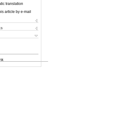
ic translation
is article by e-mail
ks
nk