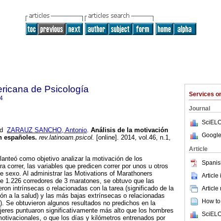
ricana de Psicología
Services 
4
Journal
SciELO
nd
ZARAUZ SANCHO, Antonio
.
Análisis de la motivación
Google
n españoles
.
rev.latinoam.psicol.
[online]. 2014, vol.46, n.1,
Article
planteó como objetivo analizar la motivación de los
Spanis
a correr, las variables que predicen correr por unos u otros
de sexo. Al administrar las Motivations of Marathoners
Article
e 1.226 corredores de 3 maratones, se obtuvo que las
on intrínsecas o relacionadas con la tarea (significado de la
Article
ión a la salud) y las más bajas extrínsecas o relacionadas
How to 
). Se obtuvieron algunos resultados no predichos en la
jeres puntuaron significativamente más alto que los hombres
SciELO
otivacionales, o que los días y kilómetros entrenados por