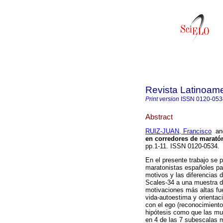
Revista Latinoame
Print version
ISSN
0120-053
Abstract
RUIZ-JUAN, Francisco
a
en corredores de marató
pp.1-11. ISSN 0120-0534.
En el presente trabajo se 
maratonistas españoles par
motivos y las diferencias 
Scales-34 a una muestra d
motivaciones más altas fuer
vida-autoestima y orientac
con el ego (reconocimiento
hipótesis como que las mu
en 4 de las 7 subescalas m