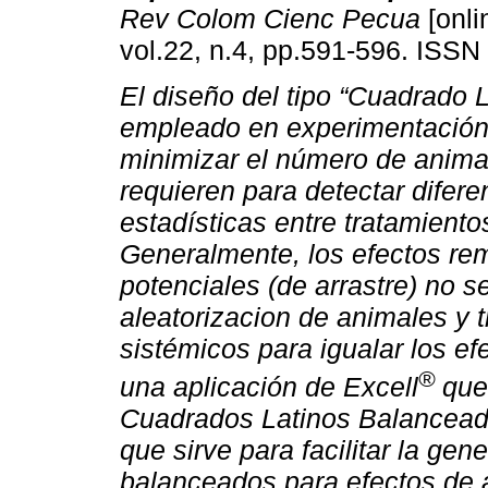
Rev Colom Cienc Pecua
[onli
vol.22, n.4, pp.591-596. ISSN
El diseño del tipo “Cuadrado 
empleado en experimentación
minimizar el número de anima
requieren para detectar difere
estadísticas entre tratamiento
Generalmente, los efectos r
potenciales (de arrastre) no 
aleatorizacion de animales y 
sistémicos para igualar los e
®
una aplicación de Excell
que
Cuadrados Latinos Balanceado
que sirve para facilitar la ge
balanceados para efectos de a