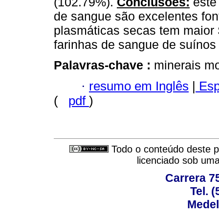
(102.79%).
Conclusões:
este
de sangue são excelentes font
plasmáticas secas tem maio
farinhas de sangue de suínos
Palavras-chave :
minerais mo
·
resumo em Inglês
|
Esp
(
pdf
)
Todo o conteúdo deste pe
licenciado sob um
Carrera 75
Tel. 
Medel