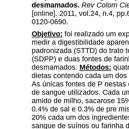
desmamados
.
Rev Colom Ci
[online]. 2011, vol.24, n.4, p
0120-0690.
Objetivo:
foi realizado um ex
medir a digestibilidade apare
padronizada (STTD) do trato t
(SDPP) e duas fontes de fari
desmamados.
Métodos:
quatr
dietas contendo cada um dos 
As únicas fontes de P nestas 
de sangue utilizados. Cada u
amido de milho, sacarose 15%
0.4% de sal e 0.3% de pre mis
20% cada um dos ingredientes
sangue de suínos ou farinha d