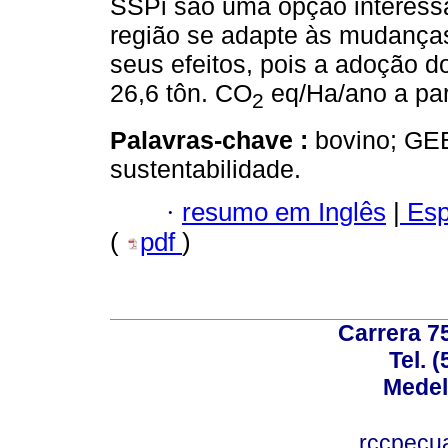
SSPi são uma opção interessa
região se adapte às mudanças
seus efeitos, pois a adoção d
26,6 tôn. CO
eq/Ha/ano a par
2
Palavras-chave :
bovino; GEE
sustentabilidade.
·
resumo em Inglês
|
Esp
(
pdf
)
Carrera 75
Tel. 
Medel
rccpecu