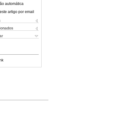
ão automática
este artigo por email
s
cionados
ar
nk