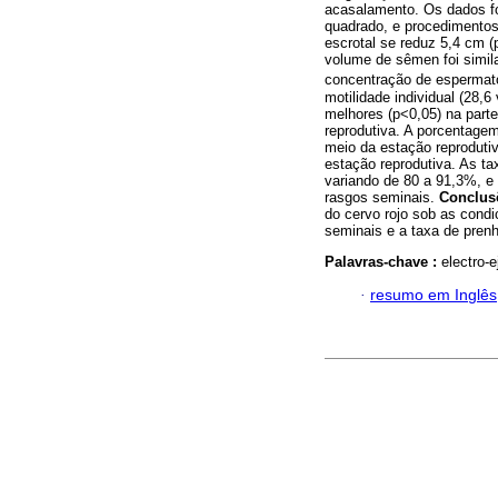
acasalamento. Os dados f
quadrado, e procedimentos
escrotal se reduz 5,4 cm (p
volume de sêmen foi simil
concentração de espermat
motilidade individual (28,
melhores (p<0,05) na part
reprodutiva. A porcentagem
meio da estação reproduti
estação reprodutiva. As t
variando de 80 a 91,3%, e 
rasgos seminais.
Conclus
do cervo rojo sob as condi
seminais e a taxa de pren
Palavras-chave :
electro-
·
resumo em Inglês