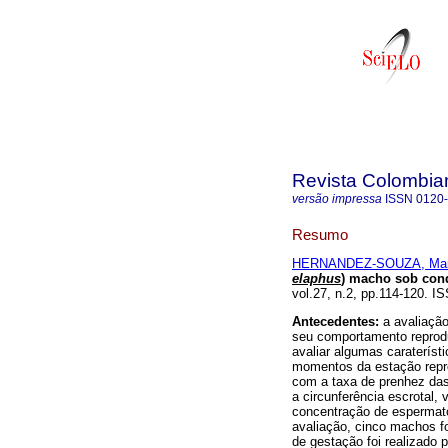
Revista Colombia
versão impressa
ISSN
0120
Resumo
HERNANDEZ-SOUZA, Mari
elaphus
) macho sob cond
vol.27, n.2, pp.114-120. I
Antecedentes:
a avaliação
seu comportamento reprod
avaliar algumas carateríst
momentos da estação reprod
com a taxa de prenhez da
a circunferência escrotal, 
concentração de espermato
avaliação, cinco machos 
de gestação foi realizado 