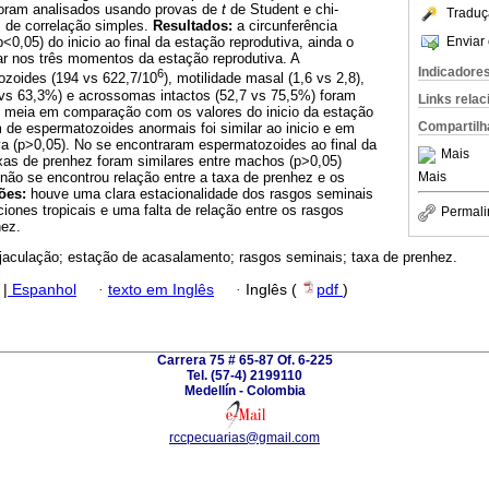
oram analisados usando provas de
t
de Student e chi-
Traduç
 de correlação simples.
Resultados:
a circunferência
Enviar 
<0,05) do inicio ao final da estação reprodutiva, ainda o
ar nos três momentos da estação reprodutiva. A
Indicadore
6
ozoides (194 vs 622,7/10
), motilidade masal (1,6 vs 2,8),
6 vs 63,3%) e acrossomas intactos (52,7 vs 75,5%) foram
Links rela
e meia em comparação com os valores do inicio da estação
Compartilh
 de espermatozoides anormais foi similar ao inicio e em
va (p>0,05). No se encontraram espermatozoides ao final da
Mais
axas de prenhez foram similares entre machos (p>0,05)
não se encontrou relação entre a taxa de prenhez e os
Mais
ões:
houve uma clara estacionalidade dos rasgos seminais
ciones tropicais e uma falta de relação entre os rasgos
Permali
hez.
ejaculação; estação de acasalamento; rasgos seminais; taxa de prenhez.
|
Espanhol
·
texto em Inglês
·
Inglês (
pdf
)
Carrera 75 # 65-87 Of. 6-225
Tel. (57-4) 2199110
Medellín - Colombia
rccpecuarias@gmail.com