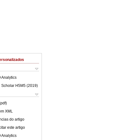
ersonalizados
 Analytics
 Scholar H5M5 (
2019
)
(pdf)
 em XML
cias do artigo
tar este artigo
 Analytics