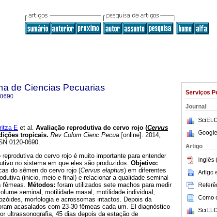
na de Ciencias Pecuarias
Serviços P
-0690
Journal
SciELO
tza E
et al.
Avaliação reprodutiva do cervo rojo (
Cervus
Google
ições tropicais
.
Rev Colom Cienc Pecua
[online]. 2014,
SSN 0120-0690.
Artigo
 reprodutiva do cervo rojo é muito importante para entender
Inglês 
utivo no sistema em que eles são produzidos.
Objetivo:
icas do sêmen do cervo rojo (
Cervus elaphus
) em diferentes
Artigo
utiva (inicio, meio e final) e relacionar a qualidade seminal
s fêmeas.
Métodos:
foram utilizados sete machos para medir
Referên
volume seminal, motilidade masal, motilidade individual,
Como ci
zóides, morfologia e acrossomas intactos. Depois da
foram acasalados com 23-30 fêmeas cada um. El diagnóstico
SciELO
por ultrassonografia, 45 dias depois da estação de