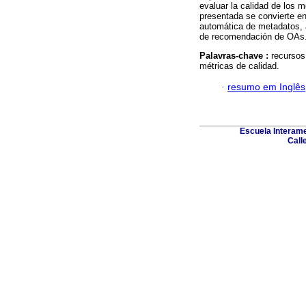
evaluar la calidad de los 
presentada se convierte e
automática de metadatos, a
de recomendación de OAs.
Palavras-chave :
recursos
métricas de calidad.
·
resumo em Inglês
Escuela Interame
Call