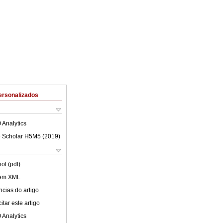
ersonalizados
 Analytics
 Scholar H5M5 (
2019
)
ol (pdf)
 em XML
cias do artigo
tar este artigo
 Analytics