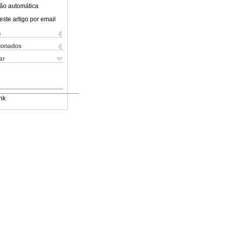
ão automática
este artigo por email
s
cionados
ar
nk