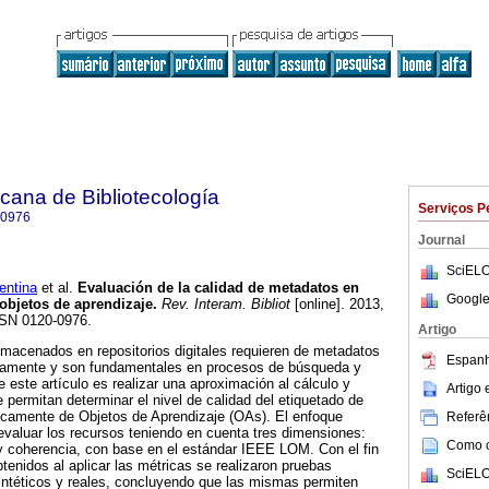
icana de Bibliotecología
Serviços P
-0976
Journal
SciELO
ntina
et al.
Evaluación de la calidad de metadatos en
Google
 objetos de aprendizaje
.
Rev. Interam. Bibliot
[online]. 2013,
SSN 0120-0976.
Artigo
macenados en repositorios digitales requieren de metadatos
Espanh
damente y son fundamentales en procesos de búsqueda y
e este artículo es realizar una aproximación al cálculo y
Artigo
 permitan determinar el nivel de calidad del etiquetado de
ficamente de Objetos de Aprendizaje (OAs). El enfoque
Referên
valuar los recursos teniendo en cuenta tres dimensiones:
Como ci
y coherencia, con base en el estándar IEEE LOM. Con el fin
btenidos al aplicar las métricas se realizaron pruebas
SciELO
ntéticos y reales, concluyendo que las mismas permiten