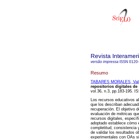
Revista Interamer
versão impressa
ISSN
0120
Resumo
TABARES MORALES, Vale
repositorios digitales de
vol.36, n.3, pp.183-195. I
Los recursos educativos al
que los describan adecua
recuperación. El objetivo d
evaluación de métricas que
recursos digitales, especí
adoptado establece cómo e
completitud, consistencia 
de validar los resultados o
experimentales con OAs si