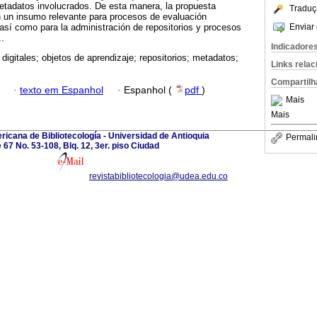
metadatos involucrados. De esta manera, la propuesta
Traduç
n un insumo relevante para procesos de evaluación
Enviar 
sí como para la administración de repositorios y procesos
.
Indicadore
 digitales; objetos de aprendizaje; repositorios; metadatos;
Links rela
Compartilh
·
texto em Espanhol
·
Espanhol (
pdf
)
Mais
Mais
ricana de Bibliotecología - Universidad de Antioquia
Permali
e 67 No. 53-108, Blq. 12, 3er. piso Ciudad
revistabibliotecologia@udea.edu.co