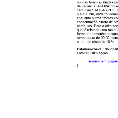
obtidas foram avaliadas po
de variância (ANOVA) foi r
centurião STATGRAPHIC XV
6 e 100 nm, onde foi demo
enquanto outros fatores co
concentração nitrato de pra
partículas. Para a otimiz
qual é relatada uma maior 
forma e o tamanho adequa
temperatura de 90 °C, conc
citrato de trissódio 10 %.
Palavras-chave :
Nanopart
Fatorial; Otimização..
·
resumo em Espan
)