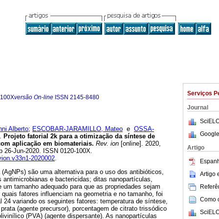
Serviços P
-100X
versão On-line
ISSN
2145-8480
Journal
SciELO
i Alberto
;
ESCOBAR-JARAMILLO, Mateo
e
OSSA-
Google
.
Projeto fatorial 2k para a otimização da síntese de
com aplicação em biomateriais.
Rev. ion
[online]. 2020,
Artigo
ub 26-Jun-2020. ISSN 0120-100X.
evion.v33n1-2020002
.
Espanh
 (AgNPs) são uma alternativa para o uso dos antibióticos,
Artigo
 antimicrobianas e bactericidas; ditas nanopartículas,
e um tamanho adequado para que as propriedades sejam
Referên
quais fatores influenciam na geometria e no tamanho, foi
Como ci
al 24 variando os seguintes fatores: temperatura de síntese,
 prata (agente precursor), porcentagem de citrato trissódico
SciELO
olivinílico (PVA) (agente dispersante). As nanopartículas