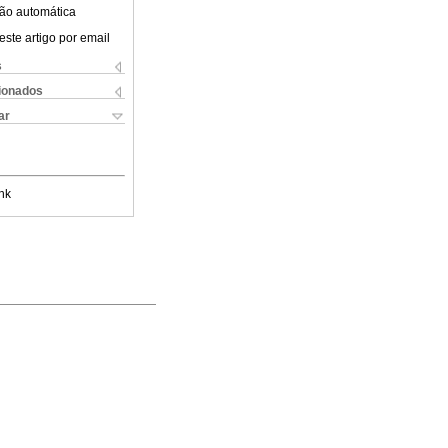
ão automática
este artigo por email
s
cionados
ar
nk