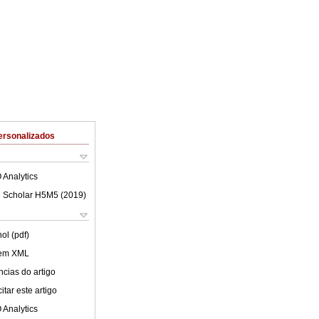
ersonalizados
 Analytics
 Scholar H5M5 (
2019
)
ol (pdf)
 em XML
cias do artigo
tar este artigo
 Analytics