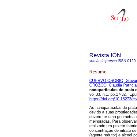
Revista ION
versão impressa
ISSN
0120
Resumo
CUERVO-OSORIO, Giovann
OROZCO, Claudia Patricia
nanopartículas de prata 
vol.33, n.1, pp.17-32. Ep
https://doi.org/10.18273/r
As nanopartículas de prata
devido a suas propriedades
devem ter uma geometria 
melhoradas. Para observar 
realizado um projeto fatori
concentração de nitrato de
(agente redutor) e álcool p