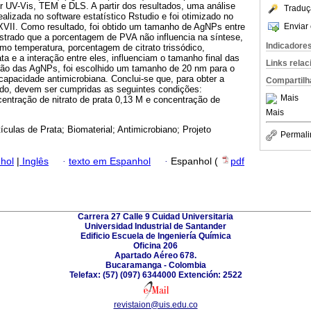
r UV-Vis, TEM e DLS. A partir dos resultados, uma análise
Traduç
ealizada no software estatístico Rstudio e foi otimizado no
Enviar 
II. Como resultado, foi obtido um tamanho de AgNPs entre
strado que a porcentagem de PVA não influencia na síntese,
Indicadore
mo temperatura, porcentagem de citrato trissódico,
ta e a interação entre eles, influenciam o tamanho final das
Links rela
ação das AgNPs, foi escolhido um tamanho de 20 nm para o
capacidade antimicrobiana. Conclui-se que, para obter a
Compartilh
do, devem ser cumpridas as seguintes condições:
Mais
entração de nitrato de prata 0,13 M e concentração de
Mais
ículas de Prata; Biomaterial; Antimicrobiano; Projeto
Permali
hol
|
Inglês
·
texto em Espanhol
·
Espanhol (
pdf
Carrera 27 Calle 9 Cuidad Universitaria
Universidad Industrial de Santander
Edificio Escuela de Ingeniería Química
Oficina 206
Apartado Aéreo 678.
Bucaramanga - Colombia
Telefax: (57) (097) 6344000 Extención: 2522
revistaion@uis.edu.co