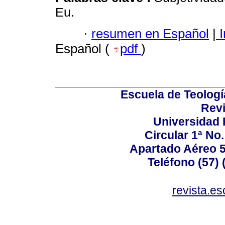
Eu.
·
resumen en Español
|
I
Español (
pdf
)
Escuela de Teologí
Revi
Universidad P
Circular 1ª No.
Apartado Aéreo 5
Teléfono (57) 
revista.e