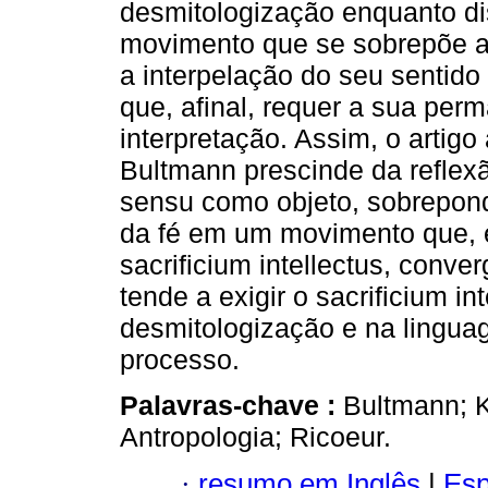
desmitologização enquanto di
movimento que se sobrepõe ao 
a interpelação do seu sentido
que, afinal, requer a sua per
interpretação. Assim, o artig
Bultmann prescinde da reflex
sensu como objeto, sobrepon
da fé em um movimento que, 
sacrificium intellectus, conve
tende a exigir o sacrificium in
desmitologização e na lingua
processo.
Palavras-chave :
Bultmann; 
Antropologia; Ricoeur.
·
resumo em Inglês
|
Esp