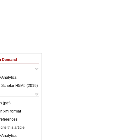
on Demand
 Analytics
 Scholar H5M5 (
2019
)
h (pdf)
 in xml format
 references
cite this article
 Analytics