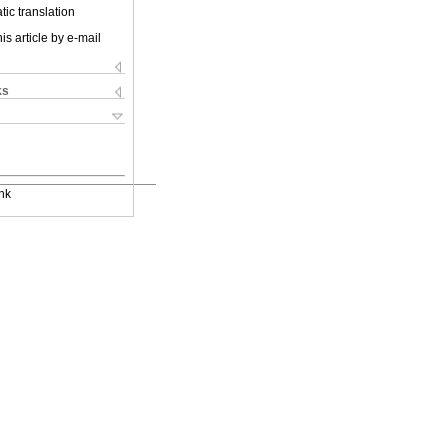
ic translation
is article by e-mail
ks
nk