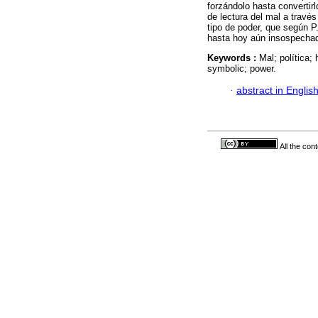
forzándolo hasta convertirl
de lectura del mal a travé
tipo de poder, que según P.
hasta hoy aún insospecha
Keywords :
Mal; política;
symbolic; power.
·
abstract in Englis
All the con