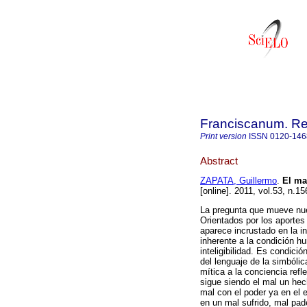
Franciscanum. Rev
Print version
ISSN
0120-146
Abstract
ZAPATA, Guillermo
.
El ma
[online]. 2011, vol.53, n.
La pregunta que mueve nue
Orientados por los aportes
aparece incrustado en la i
inherente a la condición h
inteligibilidad. Es condici
del lenguaje de la simbólic
mítica a la conciencia refl
sigue siendo el mal un hec
mal con el poder ya en el e
en un mal sufrido, mal pad