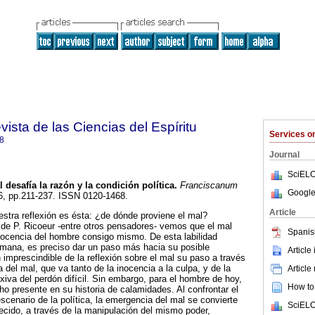
ista de las Ciencias del Espíritu
Services 
8
Journal
SciELO
l desafía la razón y la condición política
.
Franciscanum
Google
156, pp.211-237. ISSN 0120-1468.
Article
stra reflexión es ésta: ¿de dónde proviene el mal?
 de P. Ricoeur -entre otros pensadores- vemos que el mal
Spanis
nocencia del hombre consigo mismo. De esta labilidad
umana, es preciso dar un paso más hacia su posible
Article
ón imprescindible de la reflexión sobre el mal su paso a través
a del mal, que va tanto de la inocencia a la culpa, y de la
Article
exiva del perdón difícil. Sin embargo, para el hombre de hoy,
How to 
ho presente en su historia de calamidades. Al confrontar el
scenario de la política, la emergencia del mal se convierte
SciELO
ecido, a través de la manipulación del mismo poder,