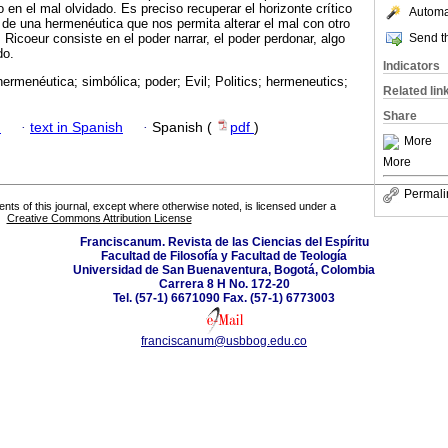
o en el mal olvidado. Es preciso recuperar el horizonte crítico
Automat
s de una hermenéutica que nos permita alterar el mal con otro
Send th
 Ricoeur consiste en el poder narrar, el poder perdonar, algo
do.
Indicators
 hermenéutica; simbólica; poder; Evil; Politics; hermeneutics;
Related lin
Share
h
·
text in Spanish
·
Spanish (
pdf
)
More
More
Permali
tents of this journal, except where otherwise noted, is licensed under a
Creative Commons Attribution License
Franciscanum. Revista de las Ciencias del Espíritu
Facultad de Filosofía y Facultad de Teología
Universidad de San Buenaventura, Bogotá, Colombia
Carrera 8 H No. 172-20
Tel. (57-1) 6671090 Fax. (57-1) 6773003
franciscanum@usbbog.edu.co