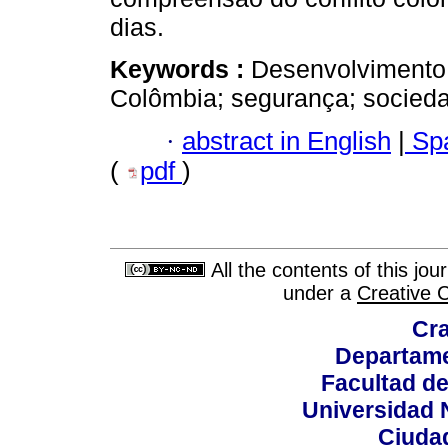
dias.
Keywords :
Desenvolvimento;
Colômbia; segurança; sociedad
·
abstract in English
|
Spa
(
pdf
)
All the contents of this jo
under a
Creative 
Cra
Departame
Facultad d
Universidad 
Ciudad