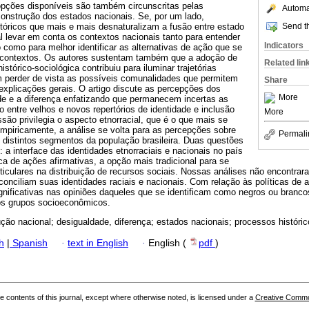
opções disponíveis são também circunscritas pelas
Automat
e construção dos estados nacionais. Se, por um lado,
Send th
óricos que mais e mais desnaturalizam a fusão entre estado
 levar em conta os contextos nacionais tanto para entender
Indicators
omo para melhor identificar as alternativas de ação que se
 contextos. Os autores sustentam também que a adoção de
Related lin
istórico-sociológica contribuiu para iluminar trajetórias
em perder de vista as possíveis comunalidades que permitem
Share
explicações gerais. O artigo discute as percepções dos
More
ade e a diferença enfatizando que permanecem incertas as
 entre velhos e novos repertórios de identidade e inclusão
More
ssão privilegia o aspecto etnorracial, que é o que mais se
mpiricamente, a análise se volta para as percepções sobre
Permali
e distintos segmentos da população brasileira. Duas questões
a interface das identidades etnorraciais e nacionais no país
tica de ações afirmativas, a opção mais tradicional para se
ticulares na distribuição de recursos sociais. Nossas análises não encontraram
conciliam suas identidades raciais e nacionais. Com relação às políticas de a
gnificativas nas opiniões daqueles que se identificam como negros ou bran
tos grupos socioeconômicos.
ução nacional; desigualdade, diferença; estados nacionais; processos históric
h
|
Spanish
·
text in English
·
English (
pdf
)
the contents of this journal, except where otherwise noted, is licensed under a
Creative Common