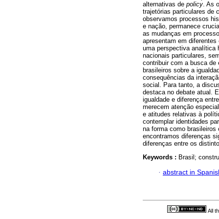
alternativas de
policy
. As 
trajetórias particulares d
observamos processos hist
e nação, permanece crucial
as mudanças em processo c
apresentam em diferentes
uma perspectiva analítica h
nacionais particulares, s
contribuir com a busca de 
brasileiros sobre a iguald
consequências da interação
social. Para tanto, a discu
destaca no debate atual. E
igualdade e diferença entr
merecem atenção especial: 
e atitudes relativas à polí
contemplar identidades par
na forma como brasileiros 
encontramos diferenças si
diferenças entre os distin
Keywords :
Brasil; constr
·
abstract in Spanis
All 