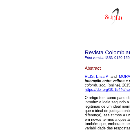
Revista Colombia
Print version
ISSN
0120-15
Abstract
REIS, Elisa P
and
MORAE
interação entre velhos e 
colomb. soc.
[online]. 201
https://doi.org/10.15446/r
O artigo tem como pano de
introduz a ideia segundo 
legítimas de um ideal nor
que o ideal de justiça con
diferença), assistimos a u
em novos termos a questão
também que, embora esse n
variabilidade das resposta