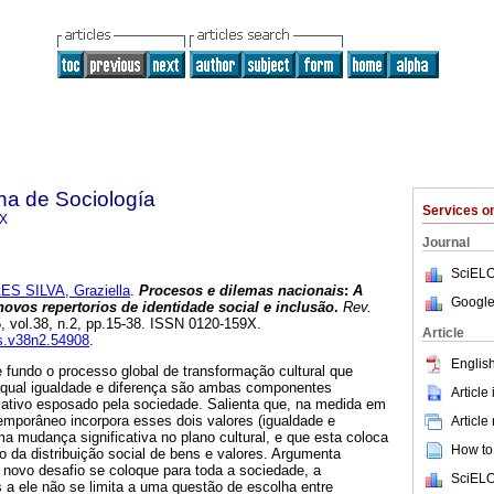
na de Sociología
Services 
9X
Journal
SciELO
S SILVA, Graziella
.
Procesos e dilemas nacionais
:
A
Google
novos repertorios de identidade social e inclusão
.
Rev.
5, vol.38, n.2, pp.15-38. ISSN 0120-159X.
Article
cs.v38n2.54908
.
English
 fundo o processo global de transformação cultural que
a qual igualdade e diferença são ambas componentes
Article
mativo esposado pela sociedade. Salienta que, na medida em
temporâneo incorpora esses dois valores (igualdade e
Article
ma mudança significativa no plano cultural, e que esta coloca
How to 
 da distribuição social de bens e valores. Argumenta
ovo desafio se coloque para toda a sociedade, a
SciELO
s a ele não se limita a uma questão de escolha entre