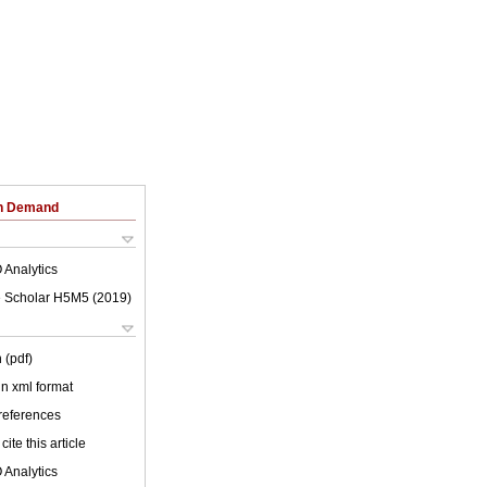
on Demand
 Analytics
 Scholar H5M5 (
2019
)
 (pdf)
 in xml format
 references
cite this article
 Analytics