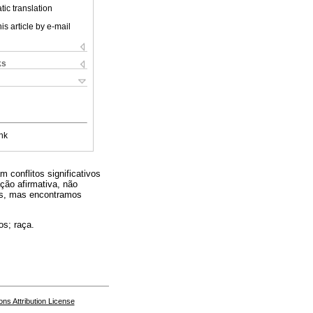
ic translation
is article by e-mail
ks
nk
 conflitos significativos
ção afirmativa, não
cos, mas encontramos
os; raça.
s Attribution License