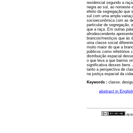
residencial segundo a raç
negra ao sul, ao noroeste
efeito da segregação que s
sul com uma ampla variaçã
socioeconômica com as de
particular de segregação, 
que a raça. Em outras pal
afrodescendente apresente
brancos/mestiços que às d
uma classe social diferen
muito maior do que a bran
públicos como refeitórios c
distribuição espacial dess
o que leva a que bairros 
significativa desses bens.
tanto a perspectiva de cla
na justiça espacial da cida
Keywords :
classe; desigu
·
abstract in Englis
All 