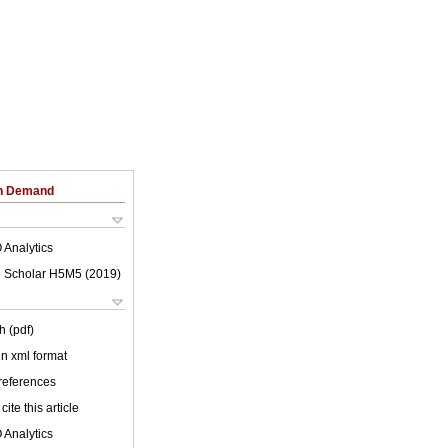
on Demand
 Analytics
 Scholar H5M5 (
2019
)
h (pdf)
 in xml format
 references
cite this article
 Analytics