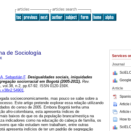
na de Sociología
Services 
9X
Journal
SciELO
, Sebastián F
.
Desigualdades sociais, iniquidades
Google
gregação sociorracial em Bogotá (2005-2011)
.
Rev.
5, vol.38, n.2, pp.67-92. ISSN 0120-159X.
Article
cs.v38n2.54901
.
Spanis
egada socioeconomicamente, mas pouco se sabe sobre a
rocesso. Este artigo pretende explorar essa relação utilizando
Article
 dados do censo de 2005. Embora Bogotá tenha uma
ção afro-colombiana, esta apresenta índices de
Article
e mais baixos do que os da população branca/mestiça na
How to 
iliza indicadores como na educação do cabeça de família, os
 jovens que não estudam nem trabalham, entre outras
SciELO
otá apresenta indícios de ter um padrão de segregação