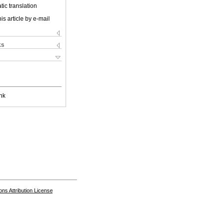
ic translation
is article by e-mail
ks
nk
s Attribution License