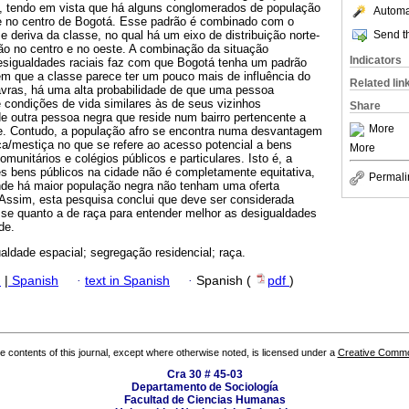
a, tendo em vista que há alguns conglomerados de população
Automat
 e no centro de Bogotá. Esse padrão é combinado com o
Send th
e deriva da classe, no qual há um eixo de distribuição norte-
o no centro e no oeste. A combinação da situação
Indicators
sigualdades raciais faz com que Bogotá tenha um padrão
em que a classe parece ter um pouco mais de influência do
Related lin
avras, há uma alta probabilidade de que uma pessoa
 condições de vida similares às de seus vizinhos
Share
e outra pessoa negra que reside num bairro pertencente a
More
te. Contudo, a população afro se encontra numa desvantagem
ca/mestiça no que se refere ao acesso potencial a bens
More
omunitários e colégios públicos e particulares. Isto é, a
es bens públicos na cidade não é completamente equitativa,
Permali
onde há maior população negra não tenham uma oferta
 Assim, esta pesquisa conclui que deve ser considerada
sse quanto a de raça para entender melhor as desigualdades
de.
aldade espacial; segregação residencial; raça.
h
|
Spanish
·
text in Spanish
·
Spanish (
pdf
)
the contents of this journal, except where otherwise noted, is licensed under a
Creative Common
Cra 30 # 45-03
Departamento de Sociología
Facultad de Ciencias Humanas