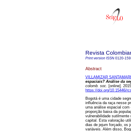
Revista Colombia
Print version
ISSN
0120-15
Abstract
VILLAMIZAR SANTAMARIA
espaciais? Análise da se
colomb. soc.
[online]. 201
https://doi.org/10.15446/r
Bogotá é uma cidade segr
influência da raça nesse p
uma análise espacial com
proporção baixa da popula
vulnerabilidade sutilment
capital. Esta valoração ut
dias de jejum forçado, os
variáveis. Além disso, Bog