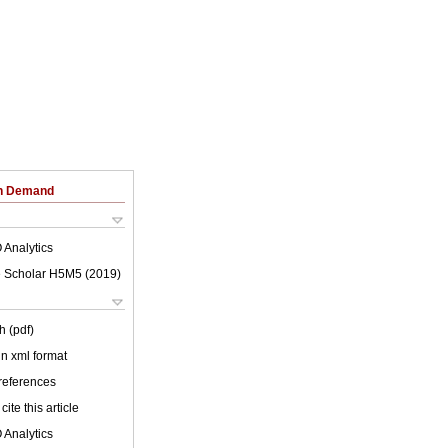
on Demand
 Analytics
 Scholar H5M5 (
2019
)
h (pdf)
 in xml format
 references
cite this article
 Analytics