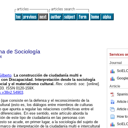
na de Sociología
Services 
9X
Journal
SciELO
lberto
.
La construcción de ciudadanía multi e
Google
s con Discapacidad. Interpretación desde la sociología
ocial y el materialismo cultural
.
Rev. colomb. soc.
[online].
Article
-203. ISSN 0120-159X.
cs.v38n2.54903
.
Spanis
 (que consiste en la defensa y el reconocimiento de la
Article
rcultural (esto es, los diálogos entre miembros de culturas
que apunta a regular las relaciones conflictivas entre el
Article
iferenciales. En ese sentido, este artículo aborda la
How to 
ación de este tipo de ciudadanía en las personas con
sto se acude, en primer lugar, a la sociología del sujeto de
SciELO
marco de interpretación de la ciudadanía multi e intercultural