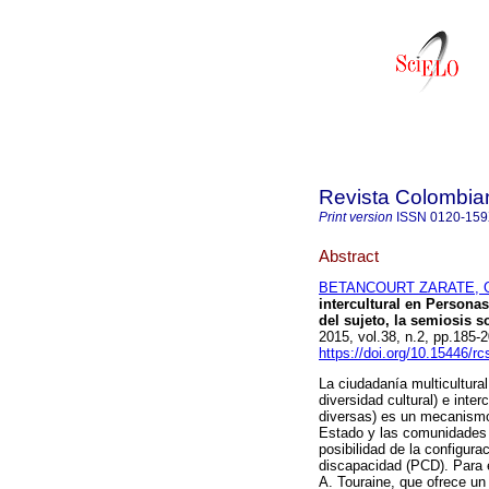
Revista Colombia
Print version
ISSN
0120-15
Abstract
BETANCOURT ZARATE, Gi
intercultural en Persona
del sujeto, la semiosis s
2015, vol.38, n.2, pp.185
https://doi.org/10.15446/r
La ciudadanía multicultural
diversidad cultural) e inte
diversas) es un mecanismo 
Estado y las comunidades d
posibilidad de la configur
discapacidad (PCD). Para e
A. Touraine, que ofrece un 