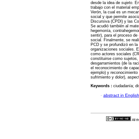
desde la idea de
sujeto
. E
trabajo con el material em
Verón, la cual es un mecan
social y que permite asoci
Discursiva (CPDI) y las C
Se acudió también al mater
hegemonía, contrahegemonía
sentir), para el proceso de
social. Finalmente, se real
PCD y se profundizó en la 
organizaciones sociales. E
como actores sociales (CRD
constituirse como sujetos, a
desgarramientos (de la raci
el reconocimiento de capac
ejemplo) y reconocimiento 
sufrimiento y dolor), aspe
Keywords :
ciudadanía; di
·
abstract in Englis
All 