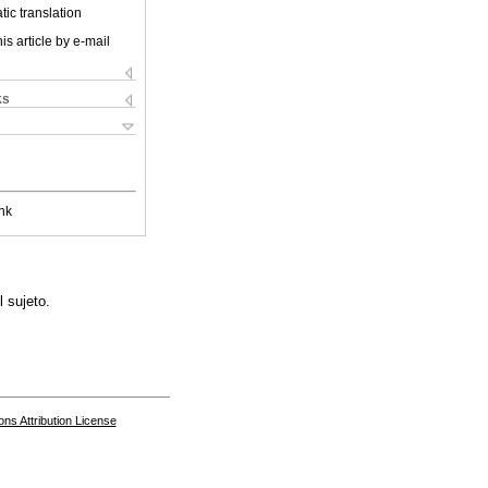
ic translation
is article by e-mail
ks
nk
l sujeto.
s Attribution License