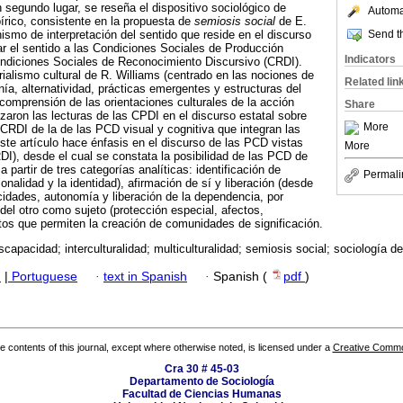
n segundo lugar, se reseña el dispositivo sociológico de
Automat
pírico, consistente en la propuesta de
semiosis social
de E.
Send th
ismo de interpretación del sentido que reside en el discurso
ar el sentido a las Condiciones Sociales de Producción
Indicators
ondiciones Sociales de Reconocimiento Discursivo (CRDI).
ialismo cultural de R. Williams (centrado en las nociones de
Related lin
, alternatividad, prácticas emergentes y estructuras del
 comprensión de las orientaciones culturales de la acción
Share
izaron las lecturas de las CPDI en el discurso estatal sobre
More
CRDI de la de las PCD visual y cognitiva que integran las
ste artículo hace énfasis en el discurso de las PCD vistas
More
I), desde el cual se constata la posibilidad de las PCD de
 partir de tres categorías analíticas: identificación de
Permali
onalidad y la identidad), afirmación de sí y liberación (desde
idades, autonomía y liberación de la dependencia, por
del otro como sujeto (protección especial, afectos,
ctos que permiten la creación de comunidades de significación.
scapacidad; interculturalidad; multiculturalidad; semiosis social; sociología de
h
|
Portuguese
·
text in Spanish
·
Spanish (
pdf
)
the contents of this journal, except where otherwise noted, is licensed under a
Creative Common
Cra 30 # 45-03
Departamento de Sociología
Facultad de Ciencias Humanas