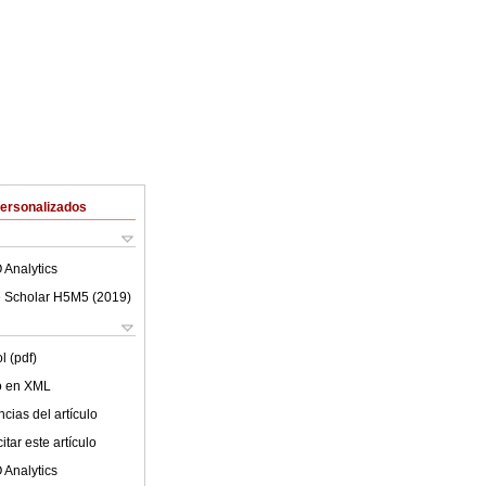
Personalizados
 Analytics
 Scholar H5M5 (
2019
)
l (pdf)
lo en XML
cias del artículo
tar este artículo
 Analytics