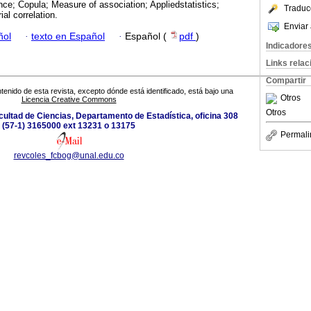
e; Copula; Measure of association; Appliedstatistics;
Traduc
al correlation.
Enviar 
ñol
·
texto en Español
·
Español (
pdf
)
Indicadore
Links rela
Compartir
tenido de esta revista, excepto dónde está identificado, está bajo una
Otros
Licencia Creative Commons
Otros
cultad de Ciencias, Departamento de Estadística, oficina 308
(57-1) 3165000 ext 13231 o 13175
Permali
revcoles_fcbog@unal.edu.co