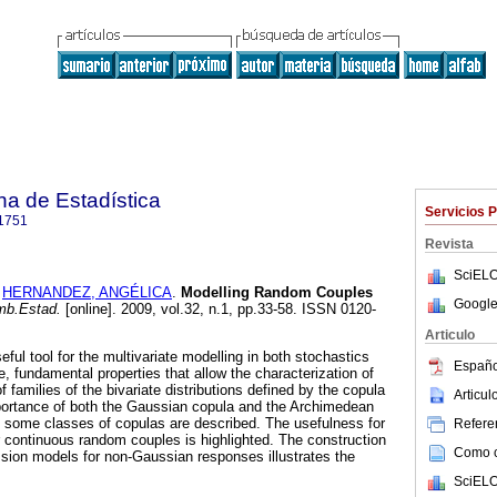
a de Estadística
Servicios 
1751
Revista
SciELO
y
HERNANDEZ, ANGÉLICA
.
Modelling Random Couples
Google
mb.Estad.
[online]. 2009, vol.32, n.1, pp.33-58. ISSN 0120-
Articulo
ul tool for the multivariate modelling in both stochastics
Españo
cle, fundamental properties that allow the characterization of
 families of the bivariate distributions defined by the copula
Articu
mportance of both the Gaussian copula and the Archimedean
 some classes of copulas are described. The usefulness for
Referen
or continuous random couples is highlighted. The construction
Como ci
ession models for non-Gaussian responses illustrates the
SciELO