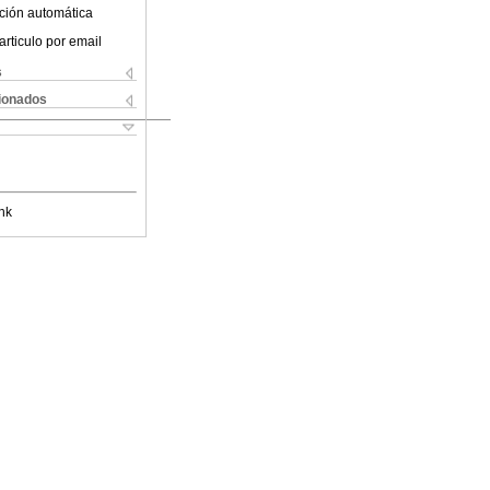
ción automática
articulo por email
s
cionados
nk