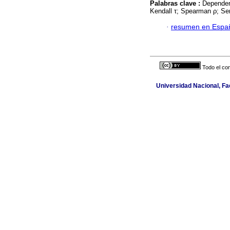
Palabras clave :
Dependenc
Kendall τ; Spearman ρ; Seri
·
resumen en Espa
Todo el con
Universidad Nacional, Fa