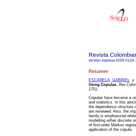
Revista Colombian
versión impresa
ISSN
0120-
Resumen
ESCARELA, GABRIEL
Using Copulas.
Rev.Colo
1751.
Copulas have become a usef
and statistics. In this arti
the dependence structure of
are reviewed. Also, the i
family is emphasized while
modelling either discrete 
of first-order Markov regr
application of the copula.